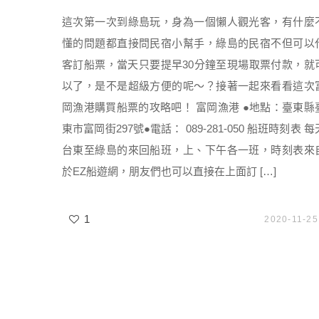
這次第一次到綠島玩，身為一個懶人觀光客，有什麼
懂的問題都直接問民宿小幫手，綠島的民宿不但可以
客訂船票，當天只要提早30分鐘至現場取票付款，就
以了，是不是超級方便的呢～？接著一起來看看這次
岡漁港購買船票的攻略吧！ 富岡漁港 ●地點：臺東縣
東市富岡街297號●電話： 089-281-050 船班時刻表 每
台東至綠島的來回船班，上、下午各一班，時刻表來
於EZ船遊網，朋友們也可以直接在上面訂 […]
1
2020-11-25