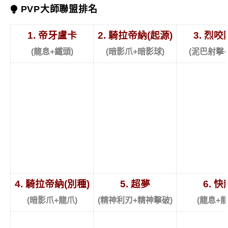
⧭ PVP大師聯盟排名
1. 帝牙盧卡
2. 騎拉帝納(起源)
3. 烈
(龍息+鐵頭)
(暗影爪+暗影球)
(泥巴射擊+
4. 騎拉帝納(別種)
5. 超夢
6. 快
(暗影爪+龍爪)
(精神利刃+精神擊破)
(龍息+龍