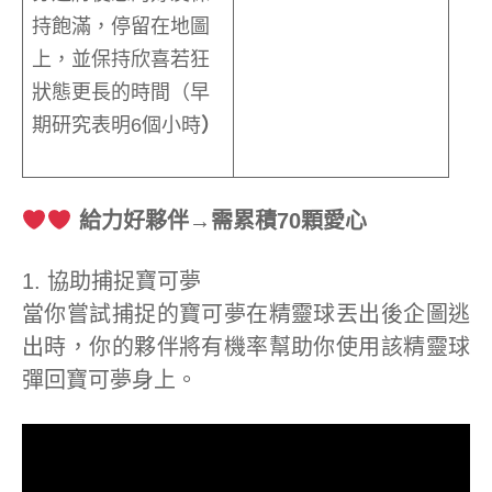
持飽滿，停留在地圖
上，並保持欣喜若狂
狀態更長的時間（早
期研究表明6個小時
）
給力好夥伴→需累積70顆愛心
1. 協助捕捉寶可夢
當你嘗試捕捉的寶可夢在精靈球丟出後企圖逃
出時，你的夥伴將有機率幫助你使用該精靈球
彈回寶可夢身上。