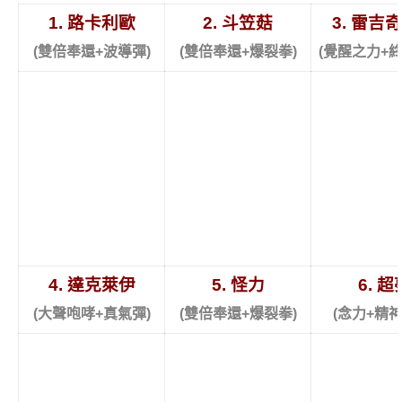
1. 路卡利歐
2. 斗笠菇
3. 雷吉
(雙倍奉還+波導彈)
(雙倍奉還+爆裂拳)
(覺醒之力+
4. 達克萊伊
5. 怪力
6. 超
(大聲咆哮+真氣彈)
(雙倍奉還+爆裂拳)
(念力+精神