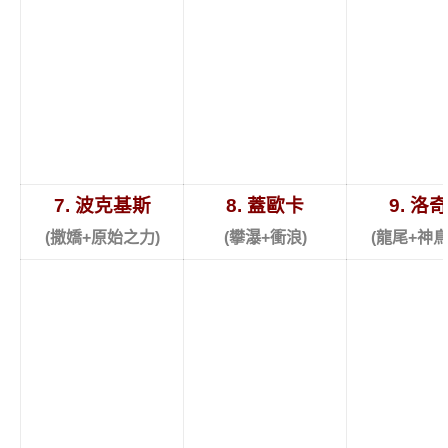
7. 波克基斯
8. 蓋歐卡
9. 洛
(撒嬌+原始之力)
(攀瀑+衝浪)
(龍尾+神鳥