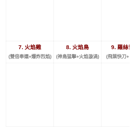
7. 火焰雞
8. 火焰鳥
9. 羅
(雙倍奉還+爆炸烈焰)
(神鳥猛擊+火焰漩渦)
(飛葉快刀+