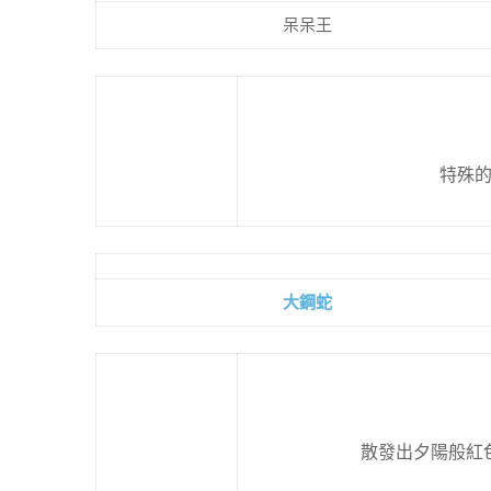
呆呆王
特殊
大鋼蛇
散發出夕陽般紅