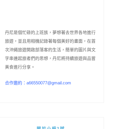
丹尼是個忙碌的上班族，夢想著去世界各地進行
旅遊，並且用相機記錄著每個美好的畫面，在首
次沖繩旅遊開啟部落客的生活，簡單的圖片與文
字串連起旅者們的思想，丹尼將持續旅遊與品嘗
美食進行分享。
合作邀約：a66550077@gmail.com
關於小編2號