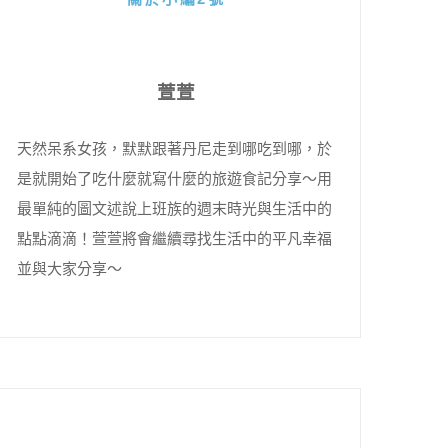
萱萱
天然呆系女孩，默默跟著丹尼走到哪吃到哪，於
是就開始了吃什麼就寫什麼的旅遊食記分享～用
最單純的圖文述說上班族的週末時光與生活中的
點點滴滴！萱萱將會繼續尋找生活中的平凡幸福
並與大家分享～