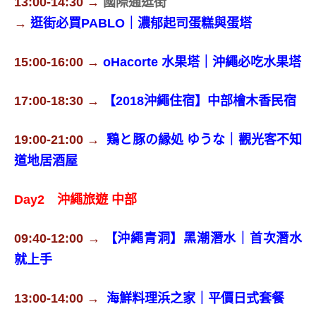
13:00-14:30 →
國際通逛街
→
逛街必買PABLO｜濃郁起司蛋糕與蛋塔
15:00-16:00 →
oHacorte 水果塔｜沖繩必吃水果塔
17:00-18:30 →
【2018沖繩住宿】中部檜木香民宿
19:00-21:00 →
鶏と豚の縁処 ゆうな｜觀光客不知
道地居酒屋
Day2 沖繩旅遊 中部
09:40-12:00 →
【沖繩青洞】黑潮潛水｜首次潛水
就上手
13:00-14:00 →
海鮮料理浜之家｜平價日式套餐