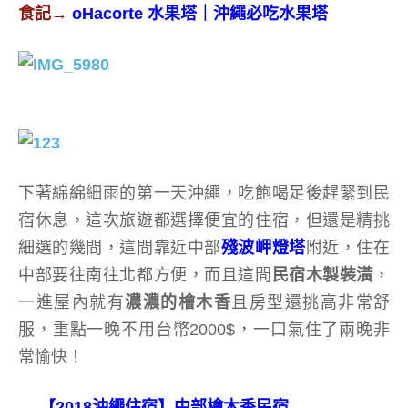
食記→
oHacorte 水果塔｜沖繩必吃水果塔
下著綿綿細雨的第一天沖繩，吃飽喝足後趕緊到民
宿休息，這次旅遊都選擇便宜的住宿，但還是精挑
細選的幾間，這間靠近中部
殘波岬燈塔
附近，住在
中部要往南往北都方便，而且這間
民宿木製裝潢
，
一進屋內就有
濃濃的檜木香
且房型還挑高非常舒
服，重點一晚不用台幣2000$，一口氣住了兩晚非
常愉快！
→
【2018沖繩住宿】中部檜木香民宿