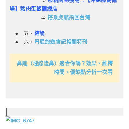
➫
那霸國際機場→【沖繩那霸機
場】豬肉蛋飯糰總店
➫
搭乘虎航飛回台灣
●
五、
結論
●
六、
丹尼旅遊食記相關特刊
鼻雕（埋線隆鼻）適合你嗎？效果、維持
時間、優缺點分析一次看