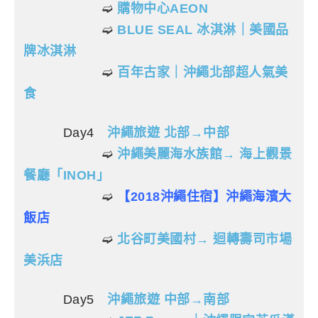
➫
購物中心AEON
➫
BLUE SEAL 冰淇淋｜美國品
牌冰淇淋
➫
百年古家｜沖繩北部超人氣美
食
Day4
沖繩旅遊 北部→中部
➫
沖繩美麗海水族館→ 海上觀景
餐廳「INOH」
➫
【2018沖繩住宿】沖繩海濱大
飯店
➫
北谷町美國村→ 迴轉壽司市場
美浜店
Day5
沖繩旅遊 中部→南部