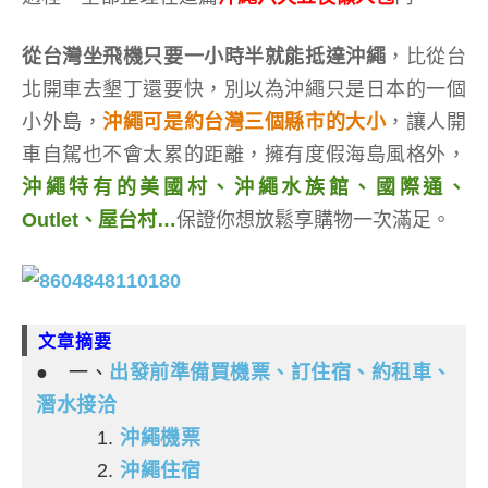
從台灣坐飛機只要一小時半就能抵達沖繩
，比從台
北開車去墾丁還要快，別以為沖繩只是日本的一個
小外島，
沖繩可是約台灣三個縣市的大小
，讓人開
車自駕也不會太累的距離，擁有度假海島風格外，
沖繩特有的美國村、沖繩水族館、國際通、
Outlet、屋台村…
保證你想放鬆享購物一次滿足。
文章摘要
●
一、
出發前準備買機票、訂住宿、約租車、
潛水接洽
1.
沖繩機票
2.
沖繩住宿