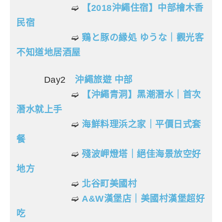
➫
【2018沖繩住宿】中部檜木香
民宿
➫
鶏と豚の縁処 ゆうな｜觀光客
不知道地居酒屋
Day2
沖繩旅遊 中部
➫
【沖繩青洞】黑潮潛水｜首次
潛水就上手
➫
海鮮料理浜之家｜平價日式套
餐
➫
殘波岬燈塔｜絕佳海景放空好
地方
➫
北谷町美國村
➫
A&W漢堡店｜美國村漢堡超好
吃