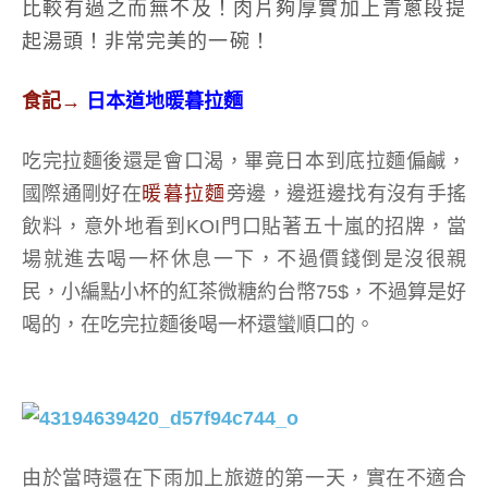
比較有過之而無不及！肉片夠厚實加上青蔥段提
起湯頭！非常完美的一碗！
食記
→
日本道地暖暮拉麵
吃完拉麵後還是會口渴，畢竟日本到底拉麵偏鹹，
國際通剛好在
暖暮拉麵
旁邊，邊逛邊找有沒有手搖
飲料，意外地看到KOI門口貼著五十嵐的招牌，當
場就進去喝一杯休息一下，不過價錢倒是沒很親
民，小編點小杯的紅茶微糖約台幣75$，不過算是好
喝的，在吃完拉麵後喝一杯還蠻順口的。
由於當時還在下雨加上旅遊的第一天，實在不適合