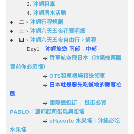
3.
沖繩租車
4.
沖繩潛水活動
●
二、
沖繩行程規劃
●
三、
沖繩六天五夜花費明細
●
四、
沖繩六天五夜自由行。過程
Day1
沖繩旅遊 南部→中部
➫
香草航空飛日本（沖繩機票購
買前你必須懂）
➫
OTS租車機場接送領車
➫
日本就是要先吃道地的暖暮拉
麵
➫
國際通逛街→ 逛街必買
PABLO｜濃郁起司蛋糕與蛋塔
➫
oHacorte 水果塔｜沖繩必吃
水果塔