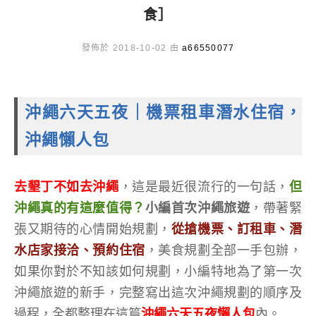
食］
發佈於 2018-10-02 由
a66550077
沖繩六天五夜
｜機票租車潛水住宿，
沖繩懶人包
去墾丁不如去沖繩
，這是最近很流行的一句話，
但
沖繩真的有這麼值得？
小編首次沖繩旅遊
，帶著緊
張又期待的心情開始規劃，
從搶機票、訂租車、潛
水店家接洽、預約住宿
，美食規劃全部一手包辦，
如果你對於不知該如何規劃，小編特地為了第一次
沖繩旅遊的新手，完整寫出這次沖繩規劃的順序及
過程，全都整理在這篇
沖繩六天五夜懶人包
內。