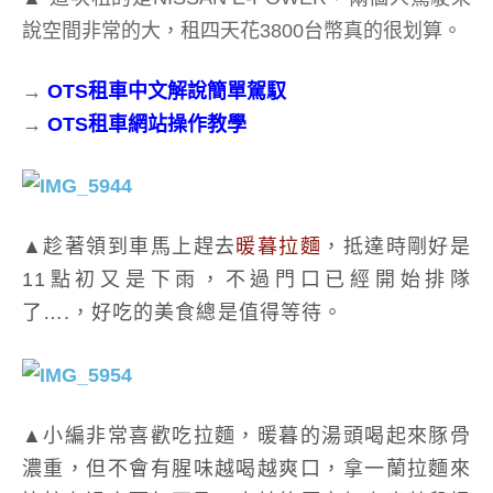
說空間非常的大，租四天花3800台幣真的很划算。
→
OTS租車中文解說簡單駕馭
→
OTS租車網站操作教學
▲趁著領到車馬上趕去
暖暮拉麵
，抵達時剛好是
11點初又是下雨，不過門口已經開始排隊
了….，好吃的美食總是值得等待。
▲小編非常喜歡吃拉麵，暖暮的湯頭喝起來豚骨
濃重，但不會有腥味越喝越爽口，拿一蘭拉麵來