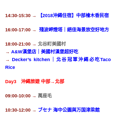
14:30-15:30 →
【2018沖繩住宿】中部檜木香民宿
16:00-17:00 →
殘波岬燈塔｜絕佳海景放空好地方
18:00-21:00 →
北谷町美國村
→
A&W漢堡店｜美國村漢堡超好吃
→
Decker’s kitchen｜北谷冠軍沖繩必吃Taco
Rice
Day3 沖繩旅遊 中部→北部
09:00-10:00 →
萬座毛
10:30-12:00 →
ブセナ 海中公園與万国津梁館