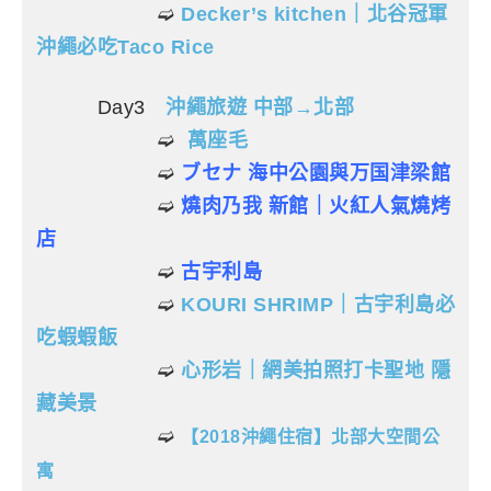
➫
Decker’s kitchen｜北谷冠軍
沖繩必吃Taco Rice
Day3
沖繩旅遊 中部→北部
➫
萬座毛
➫
ブセナ 海中公園與万国津梁館
➫
燒肉乃我 新館｜火紅人氣燒烤
店
➫
古宇利島
➫
KOURI SHRIMP｜古宇利島必
吃蝦蝦飯
➫
心形岩｜網美拍照打卡聖地 隱
藏美景
➫
【2018沖繩住宿】北部大空間公
寓