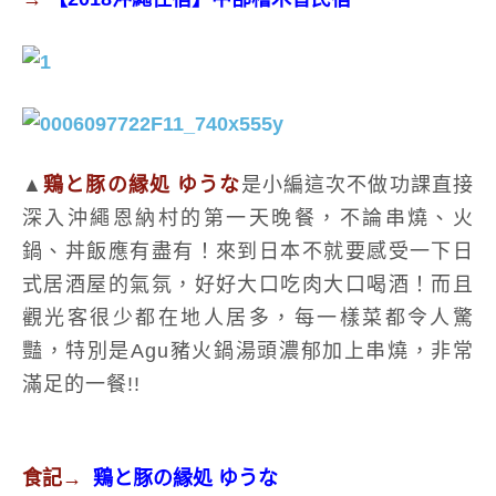
▲
鶏と豚の縁処 ゆうな
是小編這次不做功課直接
深入沖繩恩納村的第一天晚餐，不論串燒、火
鍋、丼飯應有盡有！來到日本不就要感受一下日
式居酒屋的氣氛，好好大口吃肉大口喝酒！而且
觀光客很少都在地人居多，每一樣菜都令人驚
豔，特別是Agu豬火鍋湯頭濃郁加上串燒，非常
滿足的一餐!!
食記→
鶏と豚の縁処 ゆうな