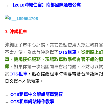
→
【2018沖繩住宿】南部國際通巷公寓
3. 沖繩租車
沖繩
除了市中心那霸，其它景點使用大眾運輸其實
不太方便，為此首沖選擇了
OTS租車
，
從網路上訂
車、機場接送服務、現場取車教學都有著不錯的照
顧
，如果你第一次出國開車會出問題，不妨可以試
試
OTS租車
，
貼心提醒租車時需要帶著台灣護照跟
日文譯本才能領車
。
→
OTS租車中文解說簡單駕馭
→
OTS租車網站操作教學