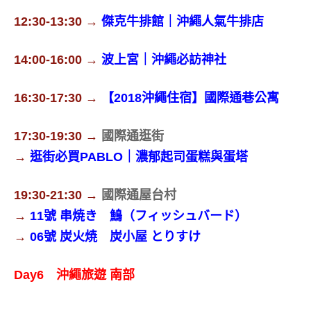
12:30-13:30 →
傑克牛排館｜沖繩人氣牛排店
14:00-16:00 →
波上宮｜沖繩必訪神社
16:30-17:30 →
【2018沖繩住宿】國際通巷公寓
17:30-19:30 →
國際通逛街
→
逛街必買PABLO｜濃郁起司蛋糕與蛋塔
19:30-21:30 →
國際通屋台村
→
11號 串焼き 鷠（フィッシュバード）
→
06號 炭火焼 炭小屋 とりすけ
Day6 沖繩旅遊 南部