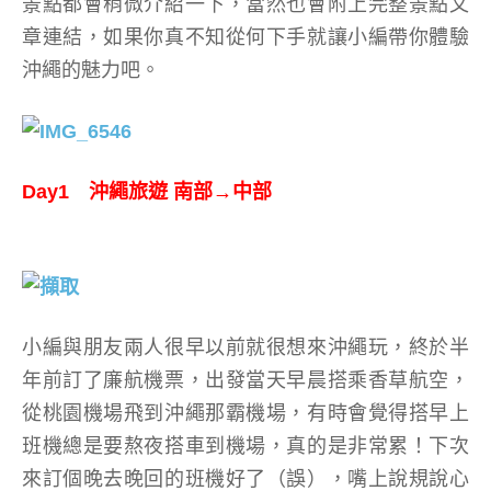
景點都會稍微介紹一下，當然也會附上完整景點文
章連結，如果你真不知從何下手就讓小編帶你體驗
沖繩的魅力吧。
Day1 沖繩旅遊 南部→中部
小編與朋友兩人很早以前就很想來沖繩玩，終於半
年前訂了廉航機票，出發當天早晨搭乘香草航空，
從桃園機場飛到沖繩那霸機場，有時會覺得搭早上
班機總是要熬夜搭車到機場，真的是非常累！下次
來訂個晚去晚回的班機好了（誤），嘴上說規說心