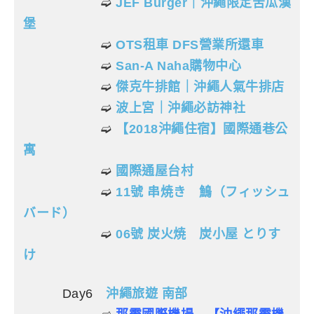
➫
JEF Burger｜沖繩限定苦瓜漢
堡
➫
OTS租車 DFS營業所還車
➫
San-A Naha購物中心
➫
傑克牛排館｜沖繩人氣牛排店
➫
波上宮｜沖繩必訪神社
➫
【2018沖繩住宿】國際通巷公
寓
➫
國際通屋台村
➫
11號 串焼き 鷠（フィッシュ
バード）
➫
06號 炭火焼 炭小屋 とりす
け
Day6
沖繩旅遊 南部