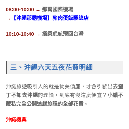
08:00-10:00 →
那霸國際機場
→
【沖繩那霸機場】豬肉蛋飯糰總店
10:10-10:40 →
搭乘虎航飛回台灣
三、沖繩六天五夜花費明細
沖繩旅遊吸引人的就是物美價廉，才會引發出
去墾
丁不如去沖繩
的理論，到底有沒這麼便宜？
小編不
藏私完全公開這趟旅程的全部花費
。
沖繩機票