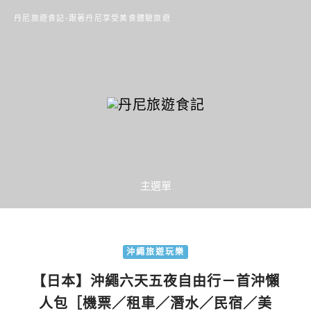
丹尼旅遊食記-跟著丹尼享受美食體驗旅遊
主選單
沖繩旅遊玩樂
【日本】沖繩六天五夜自由行－首沖懶
人包［機票／租車／潛水／民宿／美