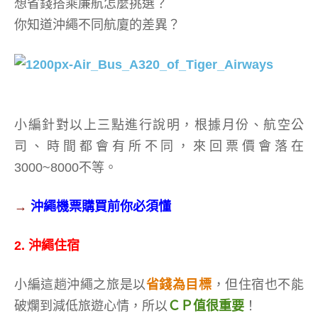
想省錢搭乘廉航怎麼挑選？
你知道沖繩不同航廈的差異？
小編針對以上三點進行說明，根據月份、航空公
司、時間都會有所不同，來回票價會落在
3000~8000不等。
→
沖繩機票購買前你必須懂
2. 沖繩住宿
小編這趟沖繩之旅是以
省錢為目標
，但住宿也不能
破爛到減低旅遊心情，所以
ＣＰ值很重要
！