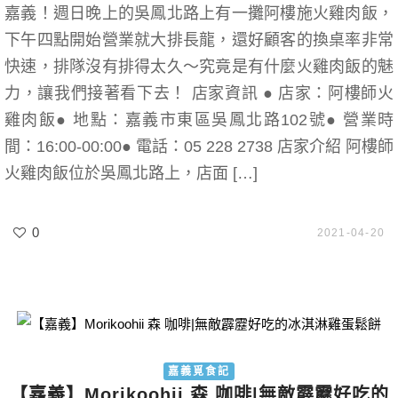
嘉義！週日晚上的吳鳳北路上有一攤阿樓施火雞肉飯，
下午四點開始營業就大排長龍，還好顧客的換桌率非常
快速，排隊沒有排得太久～究竟是有什麼火雞肉飯的魅
力，讓我們接著看下去！ 店家資訊 ● 店家：阿樓師火
雞肉飯● 地點：嘉義市東區吳鳳北路102號● 營業時
間：16:00-00:00● 電話：05 228 2738 店家介紹 阿樓師
火雞肉飯位於吳鳳北路上，店面 […]
0
2021-04-20
嘉義覓食記
【嘉義】Morikoohii 森 咖啡|無敵霹靂好吃的