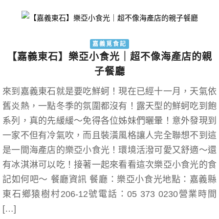
嘉義覓食記
【嘉義東石】樂亞小食光｜超不像海產店的親
子餐廳
來到嘉義東石就是要吃鮮蚵！現在已經十一月，天氣依
舊炎熱，一點冬季的氛圍都沒有！露天型的鮮蚵吃到飽
系列，真的先緩緩～免得各位姊妹們曬暈！意外發現到
一家不但有冷氣吹，而且裝潢風格讓人完全聯想不到這
是一間海產店的樂亞小食光！環境活潑可愛又舒適～還
有冰淇淋可以吃！接著一起來看看這次樂亞小食光的食
記如何吧～ 餐廳資訊 餐廳：樂亞小食光地點：嘉義縣
東石鄉猿樹村206-12號電話：05 373 0230營業時間
[…]