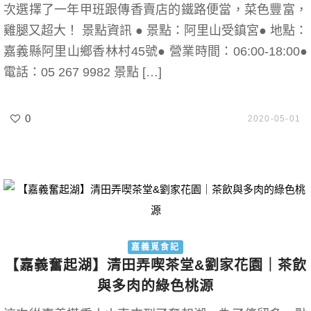
次選擇了一年甲班跟傳香賣店的鐵路便當，菜色豐富，
雞腿又超大！ 景點資訊 ● 景點：阿里山受鎮宮● 地點：
嘉義縣阿里山鄉香林村45號● 營業時間：06:00-18:00●
電話：05 267 9982 景點 […]
0
2020-05-01
嘉義覓食記
【嘉義奮起湖】清田弄喫茶堂&劉家花園｜茶飲
與多肉的綠色桃源