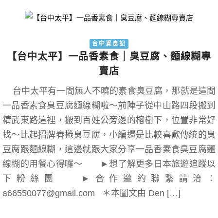
台中覓食記
【台中太平】一品香素食｜臭豆腐、麵線糊專
賣店
台中太平有一間無人不曉的素食臭豆腐，那就是這間
一品香素食臭豆腐麵線糊啦～前陣子從中山路四段搬到
精武東路這裡，搬到百姓公旁邊的榕樹下，位置非常好
找～比起招牌春捲臭豆腐，小編還是比較喜歡傳統的臭
豆腐跟麵線糊，這邊就跟大家分享一品香素食臭豆腐麵
線糊的用餐心得囉～ ►想了解更多日本旅遊追蹤以
下粉絲團 ►合作邀約聯繫請洽：
a66550077@gmail.com ＊本圖文由 Den […]