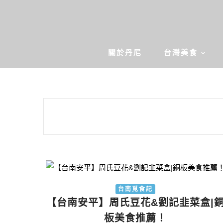
關於丹尼
台灣美食
台南覓食記
【台南安平】周氏豆花&劉記韭菜盒|
板美食推薦！