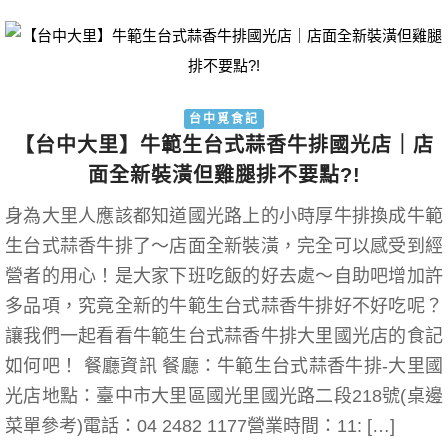
台中覓食記
【台中大里】牛範生台式蒜香牛排國光店｜店
面全新裝潢但雞腿排不要點?!
身為大里人應該都知道國光路上的小時厚牛排換成牛範
生台式蒜香牛排了～店面全新裝潢，完全可以感受到經
營者的用心！是大家下班吃飯的好去處～自助吧增加許
多品項，究竟全新的牛範生台式蒜香牛排好不好吃呢？
讓我們一起看看牛範生台式蒜香牛排大里國光店的食記
如何吧！ 餐廳資訊 餐廳：牛範生台式蒜香牛排-大里國
光店地點：臺中市大里區國光里國光路二段218號(桌邊
菜單參考)電話：04 2482 1177營業時間：11: […]