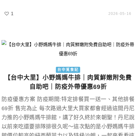
1
2026-05-16
台中覓食記
【台中大里】小野媽媽牛排｜肉質鮮嫩附免費
自助吧｜防疫外帶優惠69折
防疫優惠方案 防疫期間:特定排餐買一送一、其他排餐
69折 售完為止 每次路過大里大買家都會經過這間丹尼
力推的小野媽媽牛排館，講了好久終於來朝聖！丹尼說
以前來吃還要排隊排很久呢～這次點的是小野媽媽牛排
館價位較高的紐西蘭菲力以及特級沙朗，一起來看看這