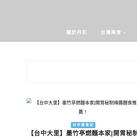
關於丹尼
台灣美食
台中覓食記
【台中大里】墨竹亭燃麵本家|開胃秘