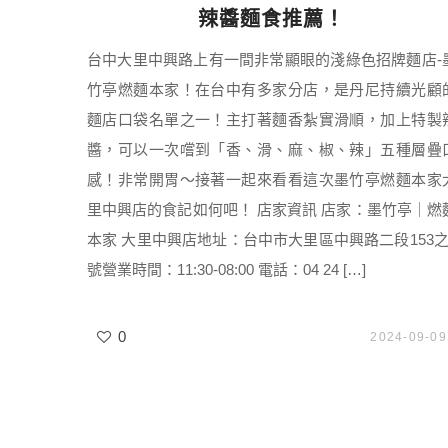
辣醬麵食推薦！
台中大里中興路上有一間非常顯眼的淺綠色招牌麵店-
竹亭燃麵本家！在台中有多家分店，是丹尼持續光顧
麵店口袋名單之一！主打著麵香紮實滑順，加上特製
醬，可以一次嚐到「香、滑、麻、椒、辣」五種層疊
感！非常開胃～接著一起來看看這次墨竹亭燃麵本家
里中興店的食記如何吧！ 店家資訊 店家：墨竹亭｜燃
本家 大里中興店地址：台中市大里區中興路二段153之
號營業時間：11:30-08:00 電話：04 24 […]
0
2024-09-09