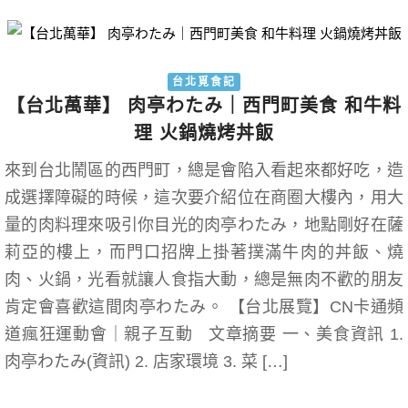
台北覓食記
【台北萬華】 肉亭わたみ｜西門町美食 和牛料
理 火鍋燒烤丼飯
來到台北鬧區的西門町，總是會陷入看起來都好吃，造
成選擇障礙的時候，這次要介紹位在商圈大樓內，用大
量的肉料理來吸引你目光的肉亭わたみ，地點剛好在薩
莉亞的樓上，而門口招牌上掛著撲滿牛肉的丼飯、燒
肉、火鍋，光看就讓人食指大動，總是無肉不歡的朋友
肯定會喜歡這間肉亭わたみ。 【台北展覽】CN卡通頻
道瘋狂運動會｜親子互動 文章摘要 一、美食資訊 1.
肉亭わたみ(資訊) 2. 店家環境 3. 菜 […]