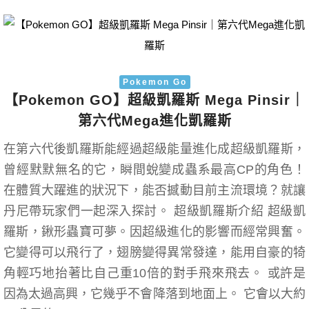
Pokemon Go
【Pokemon GO】超級凱羅斯 Mega Pinsir｜
第六代Mega進化凱羅斯
在第六代後凱羅斯能經過超級能量進化成超級凱羅斯，
曾經默默無名的它，瞬間蛻變成蟲系最高CP的角色！
在體質大躍進的狀況下，能否撼動目前主流環境？就讓
丹尼帶玩家們一起深入探討。 超級凱羅斯介紹 超級凱
羅斯，鍬形蟲寶可夢。因超級進化的影響而經常興奮。
它變得可以飛行了，翅膀變得異常發達，能用自豪的犄
角輕巧地抬著比自己重10倍的對手飛來飛去。 或許是
因為太過高興，它幾乎不會降落到地面上。 它會以大約