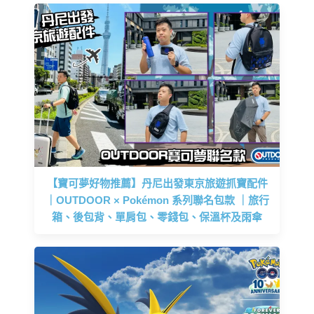
【寶可夢好物推薦】丹尼出發東京旅遊抓寶配件
｜OUTDOOR × Pokémon 系列聯名包款 ｜旅行
箱、後包背、單肩包、零錢包、保溫杯及雨傘