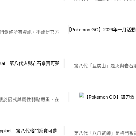
但由於羽毛所含的油脂非常少，
可夢最新資訊
是不太討喜的岩石系，卻有著
…]
場使用？就讓丹尼帶玩家們來
50077
生活在陡峭的懸崖上。它能骨
【Pokemon GO】
家們彙整所有資訊，不論是官方
了能對正上方的獵物發動襲擊
，讓玩家們能最快速的來了解
強的夾力，只要抓到獵物就不會
emon GO遊戲有哪些新訊息
發佈於 2
）台灣時間2026年1月27日
utops｜初代水與岩石
第八代「巨炭山」是火與岩石系寶
 極巨化鳳王極巨對戰週末 ．極
本身屬性跟熔岩蝸牛相同，招
庫角？就讓丹尼帶玩家們來了
50077
時性情溫和，但在人類破壞礦
【Pokemon GO】
限於招式與屬性弱點嚴重，在
住對手，將其燒成灰燼。 進
登場，卻沒有岩石系小招，只
動身體，讓煤炭從它那熊熊燃燒的
帶玩家們深入了解。 鐮刀盔
發佈於 2
游泳。它用爪子切斬對手並吸
現蒸超會流汁的灌湯
第八代「八爪武師」是格鬥系寶
了演化，但還來不及演化完就