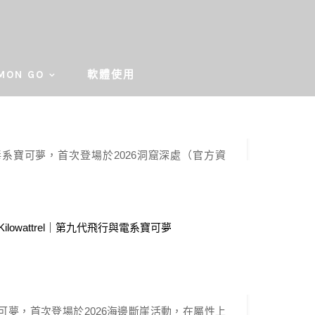
Pokemon Go
】晶光花 Glimmora｜第九代岩石與
MON GO
軟體使用
毒系寶可夢
026-01-26 由
a66550077
系寶可夢，首次登場於2026洞窟深處（官方資
德相同，首次登場是否能打出不同的變化？就讓丹
Pokemon Go
介紹 晶光花，礦石寶可夢。只要感應到危險，晶光
光芽們互相配合一起擊退敵人。 它會綻放出大朵
】毛崖蟹 Klawf｜第九代岩石系寶可
的身體發射光束。最近發現它的毒之能量結晶化之
夢
 晶光花在Z-A […]
026-01-06 由
a66550077
可夢，首次登場於2026海邊斷崖活動，在屬性上