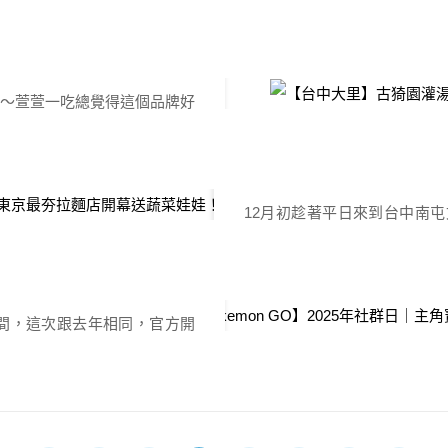
活動，外型如同章魚會使用個
暖的 […]
的效果，是否能在對戰裡佔有
una
師介紹 八爪武師，柔術寶可
【台中南屯】麵屋一
～萱萱一吃總覺得這個品牌好
倫比。 會為了試自己的身手
一家～人氣超好的！連鎖的古
八爪武師總共擁有八條觸手，其
害之外，酸辣湯好喝到讓萱萱
發佈於
包的食記如何吧～ 餐廳資訊
群日｜主角寶可夢能力分
12月初趁著平日來到台中南
路428號電話：04 2482
 Day 2025
屋一燈，號稱東京最強拉麵～
合新開幕活動，加入會員有好
50077
接著一起來看看麵屋一燈文心
合的時間，這次跟去年相同，官方開
台中文心秀泰店6樓地點：臺中市南
特殊招式，但僅限今年！共計
營業時間：11:00-22:0 […]
可夢，在PVP對戰最實用的資料
台灣時間2025年12月6日與
價 2025年共計17隻寶可夢可以獲