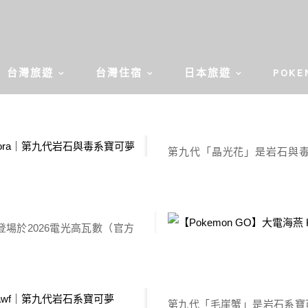
【Pokemon GO
台灣旅遊
台灣住宿
日本旅遊
POKE
發佈於 2
wattrel｜第九代飛行
第九代「晶光花」是岩石與毒
訊）活動，在屬性上跟虛吾伊
尼帶玩家們來了解。 晶光花
50077
花就會張開結晶的花瓣，與晶
【Pokemon GO
場於2026電光高瓦數（官方
由毒成分構成的花，從圓錐形
但大電海燕的攻擊力更高更玻
後所形成的花瓣與太晶的寶石類似。
們來了解。 大電海燕介紹 大
發佈於 2
喉囊裡，通過膨脹喉囊來增強
月活動資料 2026
第九代「毛崖蟹」是岩石系寶