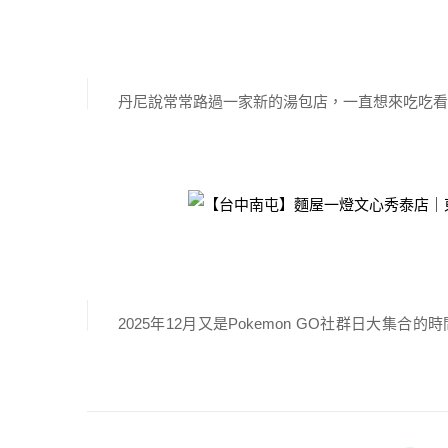
包!
絕種了。 沒有人知道牠為何會滅絕。過去曾棲息在溫
發佈於 2025-12-10 由
Y
丹尼說常常路過一家新的湯包店，一直想來吃吃看
像在哪裡見過！原來是古猗園灌湯包！在太平也有
Pokemon Go
猗園灌湯包主要分布在台中跟高雄，湯包不但很厲
想點第三碗！接著一起來看看台中大里古猗園灌湯
【Pokemon GO】2025年社
餐廳：古猗園灌湯包大里店地點：臺中市大里區東榮
析December Community
2799營業時間：11:00-00:00 […]
發佈於 2025-12-05 由
a665
2025年12月又是Pokemon GO社群日大集
放過往社群日主角寶可夢，在這一天能夠進化獲得
17隻寶可夢，本篇將針對2025年有哪些社群寶
統整吧！ 活動資訊 ．十二月社群日！(官方資訊)
2025年12月7日14:00～17:00。 社群日主角評