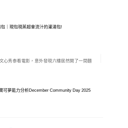
水系招式也算合理，能夠跟過往的格鬥系打出不同
台中覓食記
一席之地？就讓丹尼帶玩家們深入探討！ 八爪武
夢。全身都是肌肉。會用觸手施展絞技，威力無與
燈文心秀泰店｜東京最夯拉麵店開
而登上陸地尋找對手。戰鬥結束後就會回到海裡。
幕送蔬菜娃娃！
中一條觸手如腰 […]
 2025-12-05 由
Yuna
屯文心秀泰看電影，意外發現六樓居然開了一間麵
東京拉麵之王！身為拉麵愛好者，可不能錯過～配
多兌換卷，居然還有免費的蔬菜娃娃可以帶回家！
秀泰店的食記如何吧～ 餐廳資訊 餐廳：麵屋一燈
屯區文心南路289號6樓電話：04 2473 3256