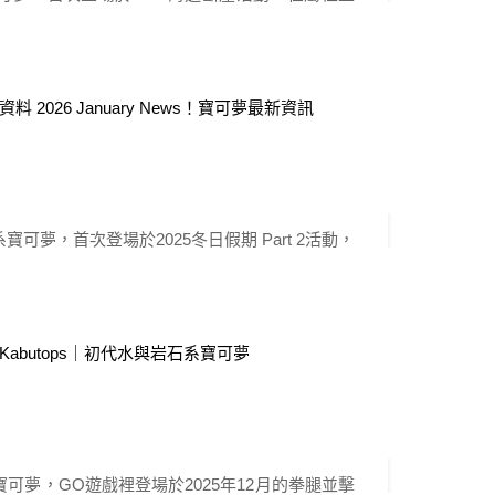
擲泥小招的單點與打點優勢，首次登場是否能夠上
Pokemon Go
了解。 毛崖蟹介紹 毛崖蟹，埋伏寶可夢。毛崖蟹
碌碌地旋轉凸出的眼球，不留死角地環顧四周。為
巨炭山 Coalossal｜第八代火與岩
，它總是倒立過來貼在懸崖上。 它的鉗子具有很
石系寶可夢
輕易放開。它會通過 […]
025-12-22 由
a66550077
可夢，首次登場於2025冬日假期 Part 2活動，
式組合也沒有能反打弱點的能力，是否登場就是倉
Pokemon Go
解。 巨炭山介紹 巨炭山，煤炭寶可夢。巨炭山平
山時會大發雷霆。它會用燃燒到1500度的軀體壓
八爪武師 Grapploct｜第八代格鬥
入戰鬥狀態後，它會把煤炭山燃燒得通紅，大幅晃
系寶可夢
背上 […]
025-12-10 由
a66550077
可夢，GO遊戲裡登場於2025年12月的拳腿並擊