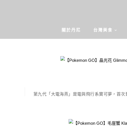
關於丹尼
台灣美食
Pokemon Go
【Pokemon GO】大電海燕 Kilo
與電系寶可夢
發佈於 2026-01-13 由
a665
第九代「大電海燕」是電與飛行系寶可夢，首次登
資訊）活動，在屬性上跟電飛鼠與閃電鳥相同，
Pokemon Go
璃，首次登場是否能夠上場使用？就讓丹尼帶玩家
電海燕，軍艦鳥寶可夢。會把翅膀製造的電儲存到
【Pokemon GO】2026年一