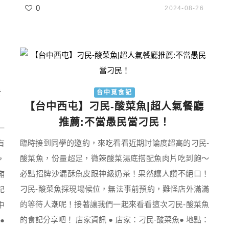
0
2024-08-26
餐
台中覓食記
【台中西屯】刁民-酸菜魚|超人氣餐廳
推薦:不當愚民當刁民！
一
臨時接到同學的邀約，來吃看看近期討論度超高的刁民-
有
酸菜魚，份量超足，微辣酸菜湯底搭配魚肉片吃到飽～
，
必點招牌沙漏酥魚皮跟神級奶茶！果然讓人讚不絕口！
廂
刁民-酸菜魚採現場候位，無法事前預約，難怪店外滿滿
記
的等待人潮呢！接著讓我們一起來看看這次刁民-酸菜魚
中
的食記分享吧！ 店家資訊 ● 店家：刁民-酸菜魚● 地點：
●