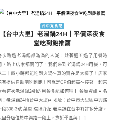
台中覓食記
【台中大里】老湯鍋24H｜平價深夜食
堂吃到飽推薦
每次路過老湯鍋都滿滿的人潮，趁著週五過了用餐時
間，路上店家都關門了，我們來到老湯鍋24H用餐，可
以二十四小時都能吃到火鍋～真的實在是太棒了！店家
還有提供自助吧吃到飽！可說是CP值超高～接著一起來
看看這次老湯鍋24H的用餐食記如何吧！ 餐廳資訊 ● 名
稱：老湯鍋24H(台中大里)● 地址：台中市大里區中興路
一段308-3號 菜單 環境介紹 老湯鍋在台中有許多分店，
大里分店位於中興路一段上，靠近學區與 […]