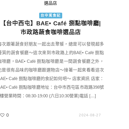
台中覓食記
【台中西屯】BAE• Café 捌點咖啡廳|
市政路蔬食咖啡選品店
每次跟著蔬食好朋友一起出去聚餐，總是可以發現超多
優質的蔬食餐廳～這次來到市政路上的BAE• Café 捌點
咖啡廳，BAE• Café 捌點咖啡廳是一間蔬食餐廳之外，
也是很有品味的咖啡廳跟選物店～接著一起來看看這次
BAE• Café 捌點咖啡廳的食記如何吧～ 店家資訊 店家：
BAE• Café 捌點咖啡廳地址：台中市西屯區市政路398號
1樓營業時間：08:30-19:00 (六日10:30營業)電話 […]
0
2024-08-27