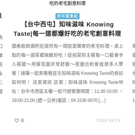
激
台中覓食記
【台中西屯】知味滋味 Knowing
Taste|每一道都爆好吃的老宅創意料理
角
國美館商圈附近居然有一間這麼厲害的老宅料理，桌上
口
點的每一道菜都無敵好吃！從前菜到主餐每一口都會令
擇
人搖擺～用餐氛圍非常舒服～很適合約會或是多人聚
店
餐！接著一起來看看這次知味滋味 Knowing Taste的食記
永
如何吧！ 店家資訊 店家：知味滋味 Knowing Taste地
二
址：台中市西區五權一街75號營業時間：11:30-15:00 、
惜
18:00-21:00 (週一公休)電話：04 2236 0070 […]
0
2024-08-29