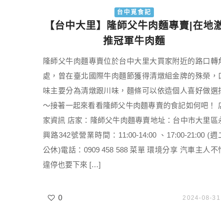
台中覓食記
【台中大里】隆師父牛肉麵專賣|在地
推冠軍牛肉麵
隆師父牛肉麵專賣位於台中大里大買家附近的路口轉
處，曾在臺北國際牛肉麵節獲得清燉組金牌的殊榮，
味主要分為清燉跟川味，麵條可以依造個人喜好做選
～接著一起來看看隆師父牛肉麵專賣的食記如何吧！ 
家資訊 店家：隆師父牛肉麵專賣地址：台中市大里區
興路342號營業時間：11:00-14:00 、17:00-21:00 (週
公休)電話：0909 458 588 菜單 環境分享 汽車主人不
違停也要下來 […]
0
2024-08-31