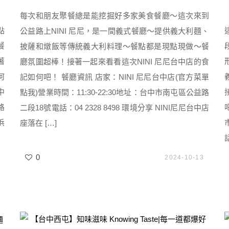
每次和朋友聚餐總是能挖掘好多家美食餐廳～這次來到
點
公益路上NINI 尼尼，是一間義式餐廳～提供義大利麵、
餐
披薩和燉飯等傳統義大利料理～餐點都是現點現做～餐
著
廳氛圍超棒！接著一起來看看這次NINI 尼尼台中店的食
何
記如何吧！ 餐廳資訊 店家：NINI 尼尼台中店(官方菜單
中
點我)營業時間：11:30-22:30地址：台中市南屯區公益路
路
二段18號電話：04 2328 8498 環境分享 NINI尼尼台中店
浜
座落在 […]
話
0
2024-10-13