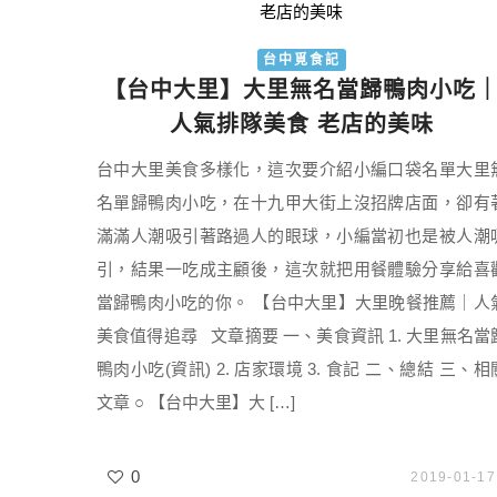
台中覓食記
【台中大里】大里無名當歸鴨肉小吃
人氣排隊美食 老店的美味
台中大里美食多樣化，這次要介紹小編口袋名單大里
名單歸鴨肉小吃，在十九甲大街上沒招牌店面，卻有
滿滿人潮吸引著路過人的眼球，小編當初也是被人潮
引，結果一吃成主顧後，這次就把用餐體驗分享給喜
當歸鴨肉小吃的你。 【台中大里】大里晚餐推薦｜人
美食值得追尋 文章摘要 一、美食資訊 1. 大里無名當
鴨肉小吃(資訊) 2. 店家環境 3. 食記 二、總結 三、相
文章 ○ 【台中大里】大 […]
0
2019-01-17