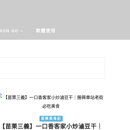
MON GO
軟體使用
苗栗覓食記
【苗栗三義】一口香客家小炒滷豆干｜