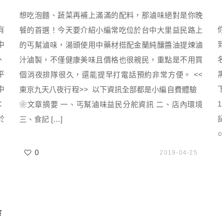
想吃泡麵、蔬菜再補上滿滿的配料，那滷味絕對是你晚
有
餐的首選！今天要介紹小編常吃位於台中大里益民路上
中
的丐幫滷味，湯頭使用中藥材搭配金蘭純釀醬油提煉滷
、
汁滷製，不僅健康美味且價格也很親民，重點是不用買
平
個消夜排隊很久，還能提早打電話預約非常方便。 <<
中
東京九天八夜行程>> 以下資訊全部都是小編自費體驗
：
❀文章摘要 一、丐幫滷味益民分舵資訊 二、店內環境
於
三、食記 […]
0
2019-04-25