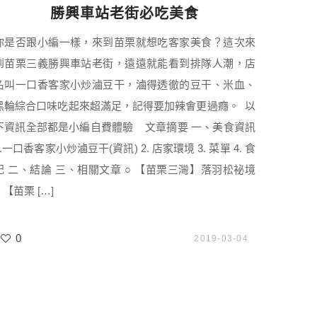
勝興車站老街必吃美食
你是否跟小編一樣，來到苗栗就想吃客家美食？這次來
到苗栗三義勝興車站老街，遠遠就能看到排隊人潮，店
名叫一口香客家小炒滷豆干，滷得透徹的豆干、米血、
黑輪綜合口味吃起來超滿足，記得要加辣會更過癮。 以
下資訊全部都是小編自費體驗 文章摘要 一、美食資訊
1.一口香客家小炒滷豆干(資訊) 2. 店家環境 3. 菜單 4. 食
記 二、結論 三、相關文章 ○ 【苗栗三灣】落羽松祕境
○ 【苗栗 […]
0
2019-03-04