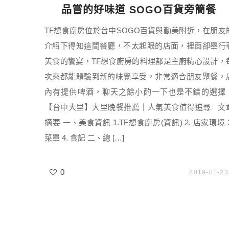
品嘗的好味道 SOGO百貨旁簡餐
TF想食廚房位於台中SOGO百貨與勤美附近，在朋友
介紹下得知這間餐廳，不太起眼的店面，裡面卻舉行
美食的饗宴，TF想食廚房的料理都是主廚精心設計，
次來都能體驗到新的味覺享受，非常適合朋友聚餐，
內有提供啤酒，聊天之餘小酌一下也是不錯的選擇
【台中大里】大里晚餐推薦｜人氣美食值得追尋 文
摘要 一、美食資訊 1.TF想食廚房(資訊) 2. 店家環境 3
菜單 4. 食記 二、總 […]
0
2019-01-23