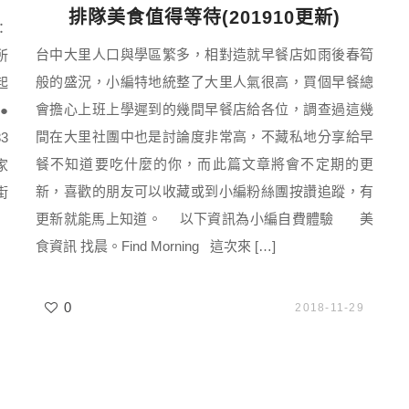
排隊美食值得等待(201910更新)
：
台中大里人口與學區繁多，相對造就早餐店如雨後春筍
所
般的盛況，小編特地統整了大里人氣很高，買個早餐總
起
會擔心上班上學遲到的幾間早餐店給各位，調查過這幾
●
間在大里社團中也是討論度非常高，不藏私地分享給早
3
餐不知道要吃什麼的你，而此篇文章將會不定期的更
家
新，喜歡的朋友可以收藏或到小編粉絲團按讚追蹤，有
街
更新就能馬上知道。 以下資訊為小編自費體驗 美
食資訊 找晨。Find Morning 這次來 […]
0
2018-11-29