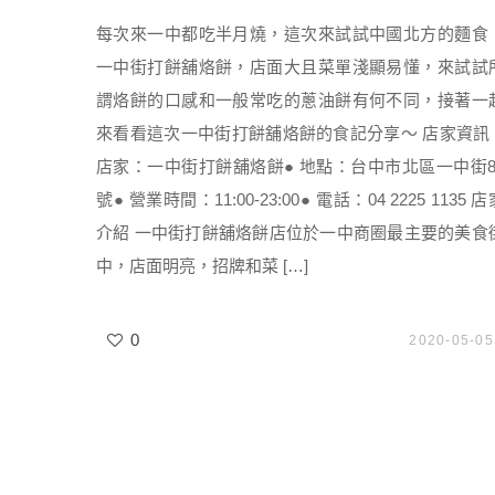
每次來一中都吃半月燒，這次來試試中國北方的麵食
一中街打餅舖烙餅，店面大且菜單淺顯易懂，來試試
謂烙餅的口感和一般常吃的蔥油餅有何不同，接著一
來看看這次一中街打餅舖烙餅的食記分享～ 店家資訊 
店家：一中街打餅舖烙餅● 地點：台中市北區一中街8
號● 營業時間：11:00-23:00● 電話：04 2225 1135 店
介紹 一中街打餅舖烙餅店位於一中商圈最主要的美食
中，店面明亮，招牌和菜 […]
0
2020-05-05