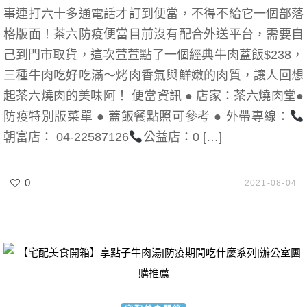
事連打六十多通電話才訂到便當，不得不給它一個部落
格版面！茶六防疫便當目前沒有配合外送平台，需要自
己到門市取貨，這次萱萱點了一個經典牛肉蓋飯$238，
三種牛肉吃好吃滿～烤肉香氣與鮮嫩的肉質，讓人回想
起茶六燒肉的美味阿！ 便當資訊 ● 店家：茶六燒肉堂●
防疫特別版菜單 ● 蓋飯餐點照可參考 ● 外帶專線：
朝富店： 04-22587126​
公益店：0 […]
0
2021-08-04