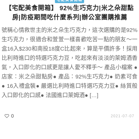
宅配美食開箱
【宅配美食開箱】 92%生巧克力|米之朵甜點
房|防疫期間吃什麼系列|辦公室團購推薦
號稱心情救世主的米之朵生巧克力，這次選購的是92%
生巧克力，很適合和萱萱一樣喜歡吃苦一點的朋友～一
盒16入$230和南投18度C比起來，算是平價許多！採用
比利時進口的特選巧克力豆，吃起來有淡淡的萊姆酒香
氣，入口即化的口感更是讓人愛不釋手～ 產品小檔案 ●
店家：米之朵甜點房● 產品：92%生巧克力● 奶素可食
● 16入禮盒裝● 嚴選比利時進口特選巧克力豆● 絲質般
入口即化的口感● 法國進口萊姆酒● […]
0
2021-07-07