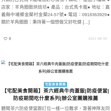
店家：羊角圈圈烘焙坊● 產品：台式馬卡龍● 地址：嘉
義縣中埔鄉金蘭村金蘭24-57號● 電話：0918363929●
關於羊角圈圈：秉持著一個想做又好吃健 […]
0
2021-08-05
宅配美食開箱
【宅配美食開箱】茶六經典牛肉蓋飯|防疫便當|
防疫期間吃什麼系列|辦公室團購推薦
聽聞茶六防疫便當跟訂位一樣一位難求，靠著神隊友同