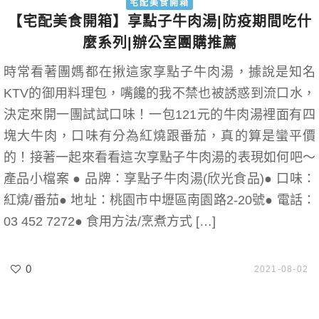
宅配美食開箱
【宅配美食開箱】享點子牛肉湯|防疫期間吃什
麼系列|辦公室團購推薦
時常看著團媽都在揪這家享點子牛肉湯，據說是知名
KTV的御用料理包，嘴饞的我不禁也被誘惑到流口水，
決定來開一團試試口味！一包121元的牛肉湯裡面有四
塊大牛肉，口味有分為紅燒跟番茄，真的算是蠻平價
的！接著一起來看看這次享點子牛肉湯的表現如何吧～
產品小檔案 ● 品牌：享點子牛肉湯(欣光食品)● 口味：
紅燒/番茄● 地址：桃園市中壢區南園路2-20號● 電話：
03 452 7272● 食用方法/烹煮方式 […]
0
2021-08-02