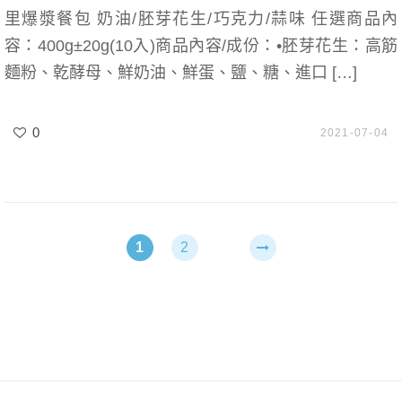
里爆漿餐包 奶油/胚芽花生/巧克力/蒜味 任選商品內
容：400g±20g(10入)商品內容/成份：•胚芽花生：高筋
麵粉、乾酵母、鮮奶油、鮮蛋、鹽、糖、進口 […]
0
2021-07-04
1
2