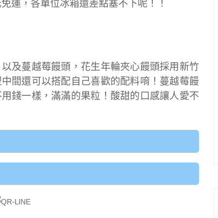
0元免運，各單位冰箱還差點塞不下呢！！
）以及蔓越莓饅頭，花生年輪夾心饅頭採用新竹
型中間還可以搭配自己喜歡的配料唷！蔓越莓饅
不用錢一樣，滿滿的果粒！酸甜的口感讓人愛不