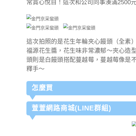
常賞心悅目！這次和公司同事湊滿250
這次拍照的是花生年輪夾心饅頭（全素
福源花生醬，花生味非常濃郁～夾心造
頭則是白饅頭搭配蔓越莓，蔓越莓像是
釋手～
怎麼買
萱萱網路商城(LINE群組)