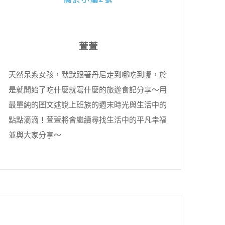
萱萱
天然呆系女孩，默默跟著丹尼走到哪吃到哪，於
是就開始了吃什麼就寫什麼的旅遊食記分享～用
最單純的圖文述說上班族的週末時光與生活中的
點點滴滴！萱萱將會繼續尋找生活中的平凡幸福
並與大家分享～