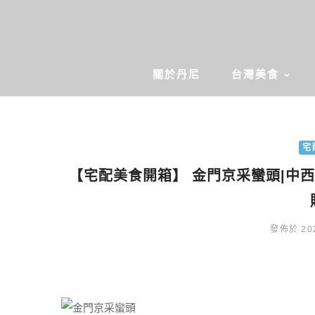
關於丹尼
台灣美食
宅
【宅配美食開箱】 金門京采蠻頭|中西
發佈於 202