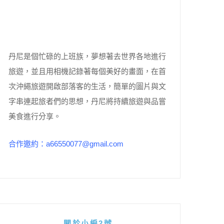
丹尼是個忙碌的上班族，夢想著去世界各地進行
旅遊，並且用相機記錄著每個美好的畫面，在首
次沖繩旅遊開啟部落客的生活，簡單的圖片與文
字串連起旅者們的思想，丹尼將持續旅遊與品嘗
美食進行分享。
合作邀約：a66550077@gmail.com
關於小編2號