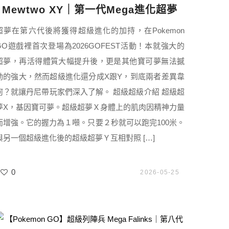
Mewtwo XY｜第一代Mega進化超夢
超夢在第六代後將獲得超級進化的加持，在Pokemon
GO遊戲裡首次登場為2026GOFEST活動！本就強大的
超夢，再活得體質大幅提升後，更是其他寶可夢無法撼
動的強大，然而超級進化還分成X跟Y，到底兩者差異韋
何？就讓丹尼帶玩家們深入了解。 超級超級介紹 超級超
夢X，基因寶可夢。超級超夢Ｘ身體上的肌肉因精神力量
而增強。它的握力為１噸。只要２秒就可以跑完100米。
與另一個超級進化後的超級超夢Ｙ互相對照 […]
0
2026-05-25