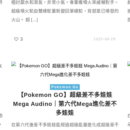
終
極討厭水和濕氣，非常小氣。會重複噴火來威嚇對手。
超級噴火駝由雙峰駝重新變回單峰駝，背部是已噴發的
火山。 超 […]
3
2025-09-26
Pokemon Go
【Pokemon GO】超級差不多娃娃
Mega Audino｜第六代Mega進化差不
多娃娃
添
，
在第六代後差不多娃娃能經過超級能量進化成超級差不