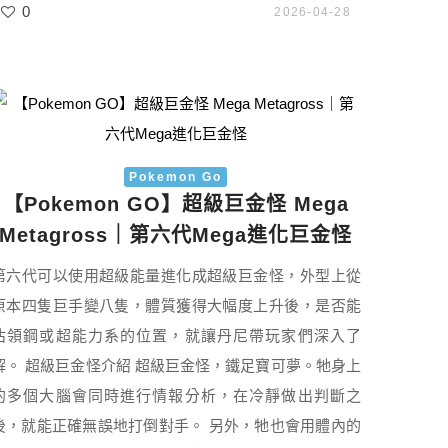
0
2026-04-28
Pokemon Go
【Pokemon GO】超級巨金怪 Mega
Metagross｜第六代Mega進化巨金怪
第六代可以使用超級能量進化成超級巨金怪，外型上從
原本四隻巨手變八隻，體質獲得大幅度上升後，是否能
佔領鋼或超能力系的位置，就讓丹尼帶玩家們深入了
解。 超級巨金怪介紹 超級巨金怪，鐵足寶可夢。牠身上
的多個大腦會同時進行情報分析，在冷靜做出判斷之
後，就能正確無誤地打倒對手。 另外，牠也會用體內的