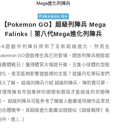
Pokemon Go
【Pokemon GO】超級列陣兵 Mega
Falinks｜第八代Mega進化列陣兵
Z-A遊戲中列陣兵得到了全新超級進化，然而在
Pokemon GO遊戲裡也為它的登場，開放列陣兵極致超
級團體戰日！獲得體質大幅提升後，五隻小球體的型態
變化，是否能夠影響遊戲裡的生態？就讓丹尼帶玩家們
深入了解。 超級列陣兵介紹 超級列陣兵，陣形寶可夢，
是僅限擁有牢固牽絆的頭頭和跟班才能組成的究極陣
形。 超級列陣兵可能參考了機器人動畫或特攝作品常見
的合體機甲，其超級進化動畫出現類似《超級戰隊》系
列中，進 […]