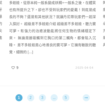
就
多娃娃，從原本純一般系變成妖精+一般系之後，在體質
牙
也有所提升之下，卻也不受到玩家們的愛戴！到底是成
暴
長的不夠？還是有其他狀況？就讓丹尼帶玩家們一起深
的
入探討。 超級差不多娃娃介紹 超級差不多娃娃，聽力寶
尖
可夢。有強力的治癒波動能將任何生物的情緒穩定下
進
來。 無論是誰碰觸到它胸口的第二觸角，都會陷入沉
睡。 差不多娃娃是心地善良的寶可夢。它擁有敏銳的聽
覺，細微的 […]
9
2025-04-04
1
2
3
...
5