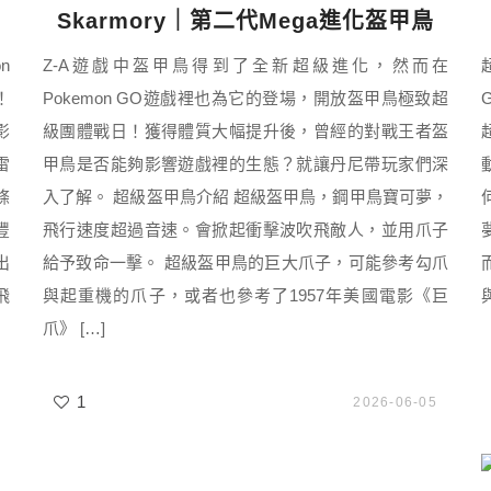
Skarmory｜第二代Mega進化盔甲鳥
n
Z-A遊戲中盔甲鳥得到了全新超級進化，然而在
！
Pokemon GO遊戲裡也為它的登場，開放盔甲鳥極致超
影
級團體戰日！獲得體質大幅提升後，曾經的對戰王者盔
雷
甲鳥是否能夠影響遊戲裡的生態？就讓丹尼帶玩家們深
條
入了解。 超級盔甲鳥介紹 超級盔甲鳥，鋼甲鳥寶可夢，
豐
飛行速度超過音速。會掀起衝擊波吹飛敵人，並用爪子
出
給予致命一擊。 超級盔甲鳥的巨大爪子，可能參考勾爪
飛
與起重機的爪子，或者也參考了1957年美國電影《巨
爪》 […]
1
2026-06-05