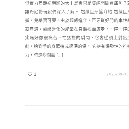
但實力差距卻明顯的大！是否只是隻純開圖倉庫角？
讓丹尼帶玩家們深入了解。 超級巨牙鯊介紹 超級巨
鯊，兇暴寶可夢。由於超級進化，巨牙鯊好鬥的本性
露無遺。超級進化的能量在身體裡面遊走，一陣一陣
疼痛好像很痛苦。在猛撞的瞬間，它會從頭上射出
刺，給對手的身體造成很深的傷。 它擁有爆發性的推
力，時速瞬間超 […]
1
2025-09-05