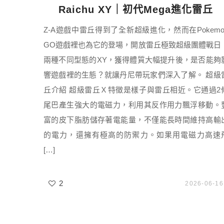
Raichu XY｜初代Mega進化雷丘
Z-A遊戲中雷丘得到了全新超級進化，然而在Pokemo
GO遊戲裡也為它的登場，開放雷丘極致超級團體戰日
兩種不同型態的XY，獲得體質大幅提升後，是否能夠
響遊戲裡的生態？就讓丹尼帶玩家們深入了解。 超級
丘介紹 超級雷丘Ｘ特徵是樣子與雷丘相近。它通過2
尾巴產生強大的電磁力，利用其反作用力飄浮移動。
富的皮下脂肪儲存著電能量，不僅能長時間維持高輸
的電力，還擁有極高的防禦力。如果用電磁力高速
[…]
2
2026-06-16