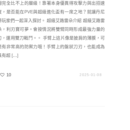
姆完全比不上的層級！靠著本身優異得攻擊力與出招速
度，是否能在PVE與超級進化盃有一席之地？就讓丹尼
帶玩家們一起深入探討。 超級艾路雷朵介紹 超級艾路雷
朵，利刃寶可夢。會按情況將雙臂同時形成最強力量的
刃，運用雙刀戰鬥。。 手臂上這片像是披肩的薄膜，可
是有非常高的防禦力哦！手臂上的盤狀刀刃，也能成為
具有超 […]
10
2025-01-08