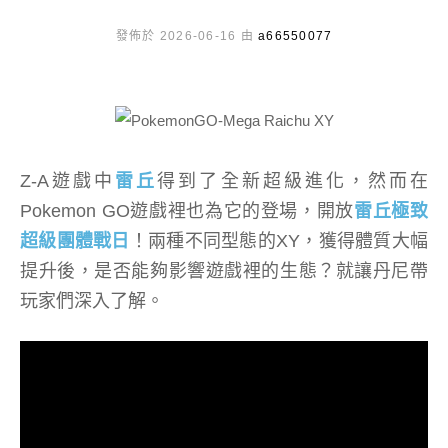
發佈於 2026-06-16 由
a66550077
Z-A遊戲中
雷丘
得到了全新超級進化，然而在
Pokemon GO遊戲裡也為它的登場，開放
雷丘極致
超級團體戰日
！兩種不同型態的XY，獲得體質大幅
提升後，是否能夠影響遊戲裡的生態？就讓丹尼帶
玩家們深入了解。