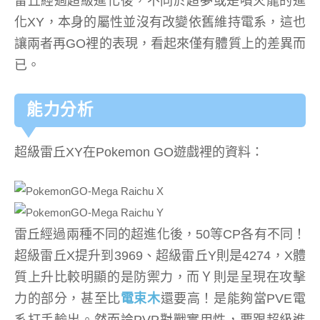
雷丘經過超級進化後，不同於超夢或是噴火龍的進
化XY，本身的屬性並沒有改變依舊維持電系，這也
讓兩者再GO裡的表現，看起來僅有體質上的差異而
已。
能力分析
超級雷丘XY在Pokemon GO遊戲裡的資料：
雷丘經過兩種不同的超進化後，50等CP各有不同！
超級雷丘X提升到3969、超級雷丘Y則是4274，X體
質上升比較明顯的是防禦力，而Ｙ則是呈現在攻擊
力的部分，甚至比
電束木
還要高！是能夠當PVE電
系打手輸出。然而論PVP對戰實用性，要跟超級進