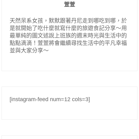
萱萱
天然呆系女孩，默默跟著丹尼走到哪吃到哪，於
是就開始了吃什麼就寫什麼的旅遊食記分享～用
最單純的圖文述說上班族的週末時光與生活中的
點點滴滴！萱萱將會繼續尋找生活中的平凡幸福
並與大家分享～
[instagram-feed num=12 cols=3]