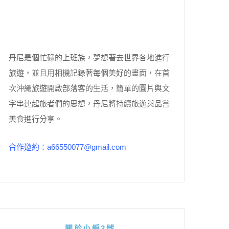
丹尼是個忙碌的上班族，夢想著去世界各地進行
旅遊，並且用相機記錄著每個美好的畫面，在首
次沖繩旅遊開啟部落客的生活，簡單的圖片與文
字串連起旅者們的思想，丹尼將持續旅遊與品嘗
美食進行分享。
合作邀約：a66550077@gmail.com
關於小編2號