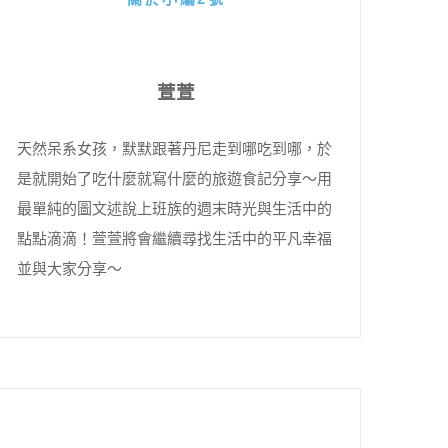
萱萱
天然呆系女孩，默默跟著丹尼走到哪吃到哪，於
是就開始了吃什麼就寫什麼的旅遊食記分享～用
最單純的圖文述說上班族的週末時光與生活中的
點點滴滴！萱萱將會繼續尋找生活中的平凡幸福
並與大家分享～