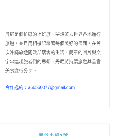
丹尼是個忙碌的上班族，夢想著去世界各地進行
旅遊，並且用相機記錄著每個美好的畫面，在首
次沖繩旅遊開啟部落客的生活，簡單的圖片與文
字串連起旅者們的思想，丹尼將持續旅遊與品嘗
美食進行分享。
合作邀約：a66550077@gmail.com
關於小編2號