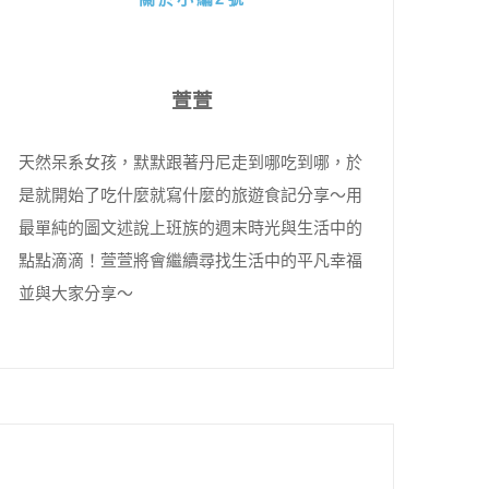
萱萱
天然呆系女孩，默默跟著丹尼走到哪吃到哪，於
是就開始了吃什麼就寫什麼的旅遊食記分享～用
最單純的圖文述說上班族的週末時光與生活中的
點點滴滴！萱萱將會繼續尋找生活中的平凡幸福
並與大家分享～