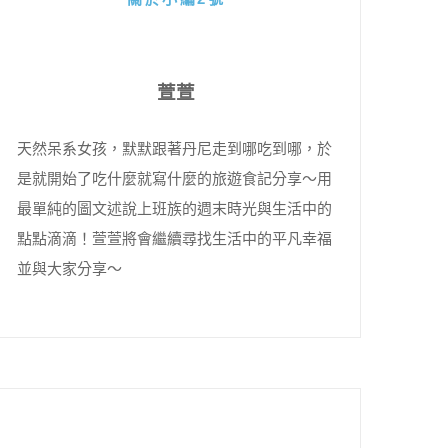
萱萱
天然呆系女孩，默默跟著丹尼走到哪吃到哪，於
是就開始了吃什麼就寫什麼的旅遊食記分享～用
最單純的圖文述說上班族的週末時光與生活中的
點點滴滴！萱萱將會繼續尋找生活中的平凡幸福
並與大家分享～