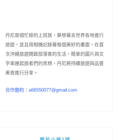
丹尼是個忙碌的上班族，夢想著去世界各地進行
旅遊，並且用相機記錄著每個美好的畫面，在首
次沖繩旅遊開啟部落客的生活，簡單的圖片與文
字串連起旅者們的思想，丹尼將持續旅遊與品嘗
美食進行分享。
合作邀約：a66550077@gmail.com
關於小編2號