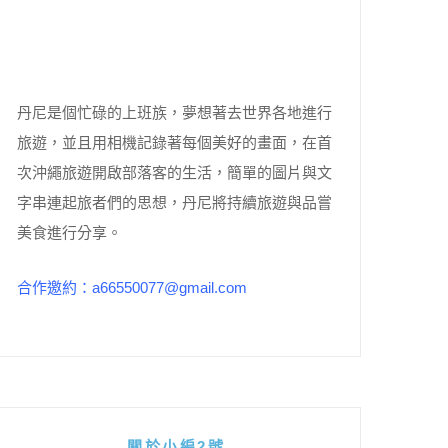
丹尼是個忙碌的上班族，夢想著去世界各地進行
旅遊，並且用相機記錄著每個美好的畫面，在首
次沖繩旅遊開啟部落客的生活，簡單的圖片與文
字串連起旅者們的思想，丹尼將持續旅遊與品嘗
美食進行分享。
合作邀約：a66550077@gmail.com
關於小編2號