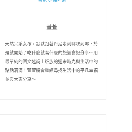
萱萱
天然呆系女孩，默默跟著丹尼走到哪吃到哪，於
是就開始了吃什麼就寫什麼的旅遊食記分享～用
最單純的圖文述說上班族的週末時光與生活中的
點點滴滴！萱萱將會繼續尋找生活中的平凡幸福
並與大家分享～