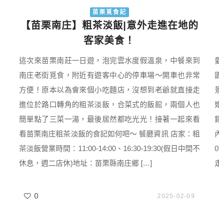
苗栗覓食記
【苗栗南庄】粗茶淡飯|意外走進在地的
客家美食！
這次來苗栗南莊一日遊，泡完雲水度假溫泉，中餐來到
南庄老街覓食，附近有遊客中心的停車場～開車也非常
方便！原本以為會來個小吃麵店，沒想到老爺就直接走
進位於路口轉角的粗茶淡飯，合菜式的飯館，兩個人也
簡單點了三菜一湯，最後居然都吃光光！接著一起來看
看苗栗南庄粗茶淡飯的食記如何吧～ 餐廳資訊 店家：粗
茶淡飯營業時間：11:00-14:00、16:30-19:30(假日中間不
休息，週二店休)地址：苗栗縣南庄鄉 […]
0
2025-02-09