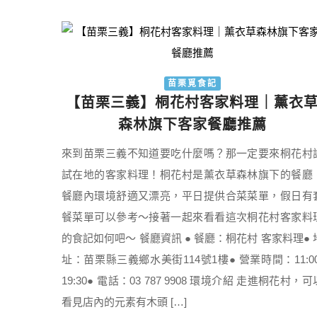
苗栗覓食記
【苗栗三義】桐花村客家料理｜薰衣
森林旗下客家餐廳推薦
來到苗栗三義不知道要吃什麼嗎？那一定要來桐花村
試在地的客家料理！桐花村是薰衣草森林旗下的餐廳
餐廳內環境舒適又漂亮，平日提供合菜菜單，假日有
餐菜單可以參考～接著一起來看看這次桐花村客家料
的食記如何吧～ 餐廳資訊 ● 餐廳：桐花村 客家料理● 
址：苗栗縣三義鄉水美街114號1樓● 營業時間：11:00
19:30● 電話：03 787 9908 環境介紹 走進桐花村，可
看見店內的元素有木頭 […]