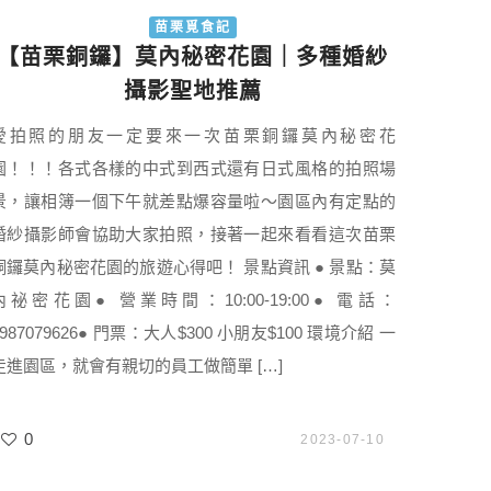
苗栗覓食記
【苗栗銅鑼】莫內秘密花園｜多種婚紗
攝影聖地推薦
愛拍照的朋友一定要來一次苗栗銅鑼莫內秘密花
園！！！各式各樣的中式到西式還有日式風格的拍照場
景，讓相簿一個下午就差點爆容量啦～園區內有定點的
婚紗攝影師會協助大家拍照，接著一起來看看這次苗栗
銅鑼莫內秘密花園的旅遊心得吧！ 景點資訊 ● 景點：莫
內祕密花園● 營業時間：10:00-19:00● 電話：
0987079626● 門票：大人$300 小朋友$100 環境介紹 一
走進園區，就會有親切的員工做簡單 […]
0
2023-07-10