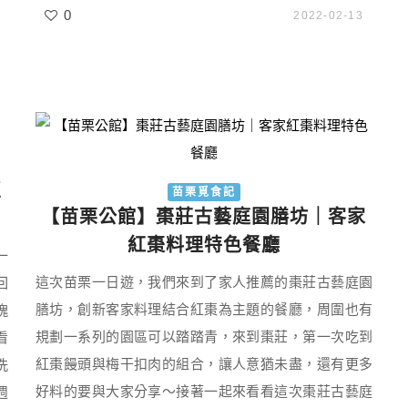
0
2022-02-13
豆
苗栗覓食記
【苗栗公館】棗莊古藝庭園膳坊｜客家
紅棗料理特色餐廳
一
這次苗栗一日遊，我們來到了家人推薦的棗莊古藝庭園
回
膳坊，創新客家料理結合紅棗為主題的餐廳，周圍也有
塊
規劃一系列的園區可以踏踏青，來到棗莊，第一次吃到
看
紅棗饅頭與梅干扣肉的組合，讓人意猶未盡，還有更多
洗
好料的要與大家分享～接著一起來看看這次棗莊古藝庭
週