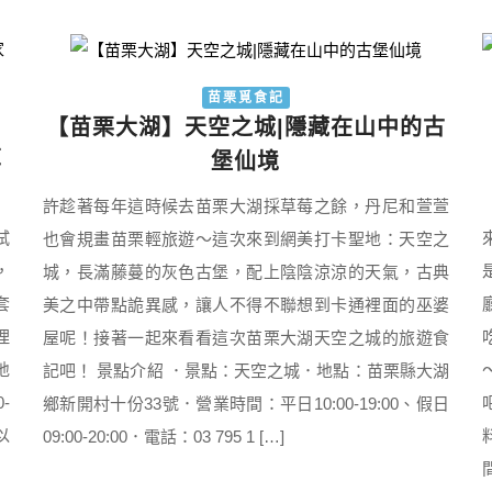
苗栗覓食記
【苗栗大湖】天空之城|隱藏在山中的古
草
堡仙境
許趁著每年這時候去苗栗大湖採草莓之餘，丹尼和萱萱
試
也會規畫苗栗輕旅遊～這次來到網美打卡聖地：天空之
，
城，長滿藤蔓的灰色古堡，配上陰陰涼涼的天氣，古典
套
美之中帶點詭異感，讓人不得不聯想到卡通裡面的巫婆
理
屋呢！接著一起來看看這次苗栗大湖天空之城的旅遊食
地
記吧！ 景點介紹 ．景點：天空之城．地點：苗栗縣大湖
-
鄉新開村十份33號．營業時間：平日10:00-19:00、假日
以
09:00-20:00．電話：03 795 1 […]
間