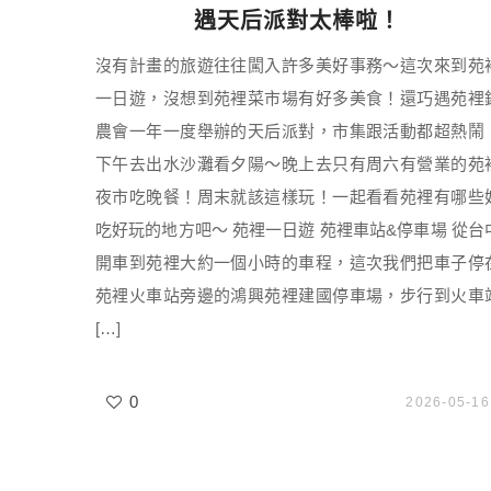
遇天后派對太棒啦！
沒有計畫的旅遊往往闖入許多美好事務～這次來到苑
一日遊，沒想到苑裡菜市場有好多美食！還巧遇苑裡
農會一年一度舉辦的天后派對，市集跟活動都超熱鬧
下午去出水沙灘看夕陽～晚上去只有周六有營業的苑
夜市吃晚餐！周末就該這樣玩！一起看看苑裡有哪些
吃好玩的地方吧～ 苑裡一日遊 苑裡車站&停車場 從台
開車到苑裡大約一個小時的車程，這次我們把車子停
苑裡火車站旁邊的鴻興苑裡建國停車場，步行到火車
[…]
0
2026-05-16