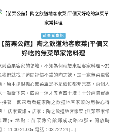
苗栗覓食記
【苗栗公館】陶之飲道地客家菜|平價又
好吃的無菜單家常料理
來到苗栗客家的領地，不知為何就想來點客家料理～於
是我們就找了這間評價不錯的陶之飲，是一家無菜單餐
廳，原本還很擔心無菜單是不是價位都非常高，兩個人
吃一頓飯下來，四菜一湯才五百四十塊！十分經濟實惠
～接著一起來看看這家陶之飲道地客家菜的用餐心得
吧！ 店家資訊 ● 店家：陶之飲道地客家菜 (無菜單家常
料理)● 地點：苗栗縣公館鄉成功路23號● 開放時
： 11:00-21:00● 電話：03 722 24 […]