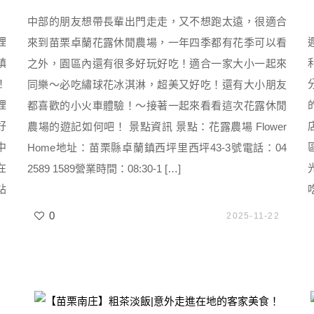
中部的朋友想帶長輩出門走走，又不想跑太遠，很適合
裡
來到苗栗卓蘭花露休閒農場，一年四季都有花季可以看
鎮
之外，園區內還有很多好玩好吃！適合一家大小一起來
！
同樂～必吃繡球花冰淇淋，超美又好吃！還有大小朋友
裡
都喜歡的小火車體驗！～接著一起來看看這次花露休閒
好
農場的遊記如何吧！ 景點資訊 景點：花露農場 Flower
中
Home地址：苗栗縣卓蘭鎮西坪里西坪43-3號電話：04
在
2589 1589營業時間：08:30-1 […]
站
0
2025-11-22