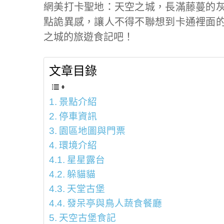
網美打卡聖地：天空之城，長滿藤蔓的
點詭異感，讓人不得不聯想到卡通裡面
之城的旅遊食記吧！
文章目錄
景點介紹
停車資訊
園區地圖與門票
環境介紹
星星露台
躲貓貓
天堂古堡
發呆亭與鳥人蔬食餐廳
天空古堡食記