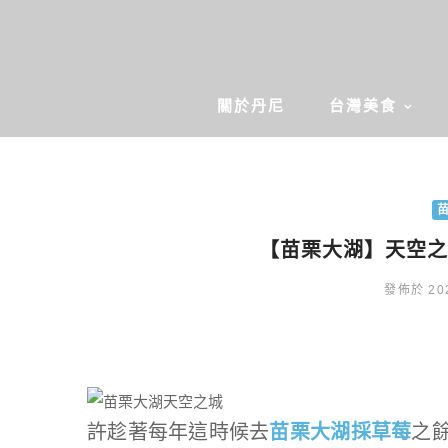
關於丹尼
台灣美食
【苗栗大湖】天空之
發佈於 202
許趁著每年這時候去
苗栗大湖採草莓
之