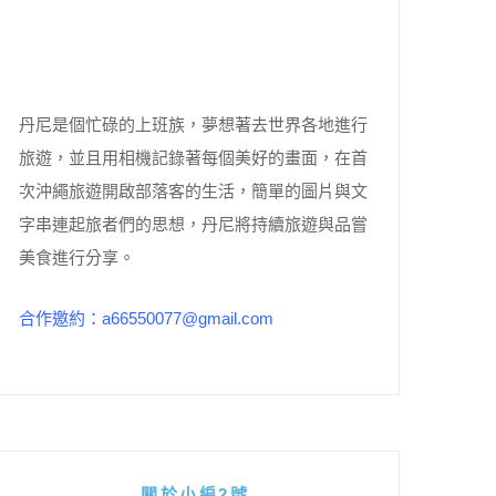
丹尼是個忙碌的上班族，夢想著去世界各地進行
旅遊，並且用相機記錄著每個美好的畫面，在首
次沖繩旅遊開啟部落客的生活，簡單的圖片與文
字串連起旅者們的思想，丹尼將持續旅遊與品嘗
美食進行分享。
合作邀約：a66550077@gmail.com
關於小編2號