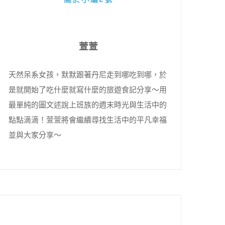
萱萱
天然呆系女孩，默默跟著丹尼走到哪吃到哪，於
是就開始了吃什麼就寫什麼的旅遊食記分享～用
最單純的圖文述說上班族的週末時光與生活中的
點點滴滴！萱萱將會繼續尋找生活中的平凡幸福
並與大家分享～