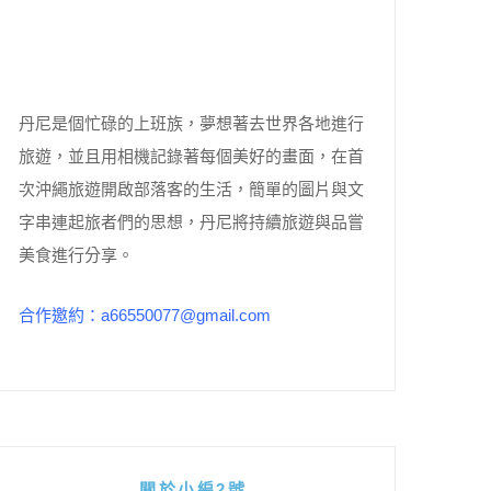
丹尼是個忙碌的上班族，夢想著去世界各地進行
旅遊，並且用相機記錄著每個美好的畫面，在首
次沖繩旅遊開啟部落客的生活，簡單的圖片與文
字串連起旅者們的思想，丹尼將持續旅遊與品嘗
美食進行分享。
合作邀約：a66550077@gmail.com
關於小編2號