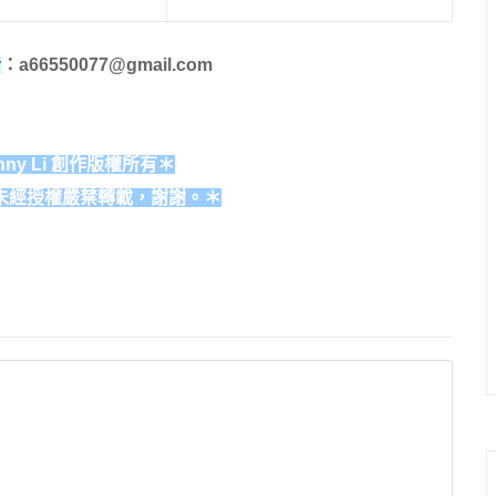
洽
：a66550077@gmail.com
ny Li 創作版權所有＊
未經授權嚴禁轉載，謝謝。＊