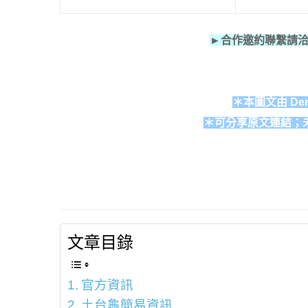
►合作邀約聯繫請
＊本圖文由 Den
＊可分享原文連結；
文章目錄
官方資訊
土台龜簡易資訊