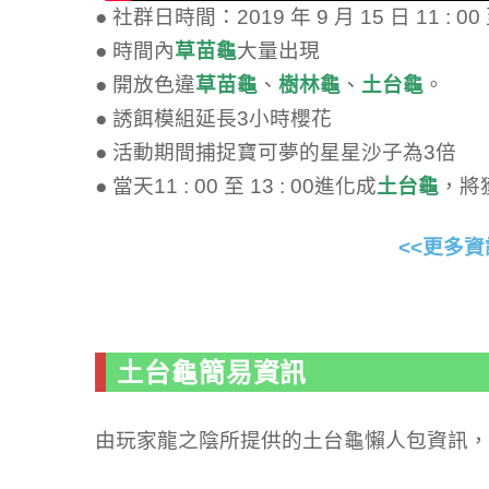
● 社群日時間：2019 年 9 月 15 日 11 : 00 至
● 時間內
草苗龜
大量出現
● 開放色違
草苗龜
、
樹林龜
、
土台龜
。
● 誘餌模組延長3小時櫻花
● 活動期間捕捉寶可夢的星星沙子為3倍
● 當天11 : 00 至 13 : 00進化成
土台龜
，將
<<更多資
土台龜簡易資訊
由玩家龍之陰所提供的土台龜懶人包資訊，