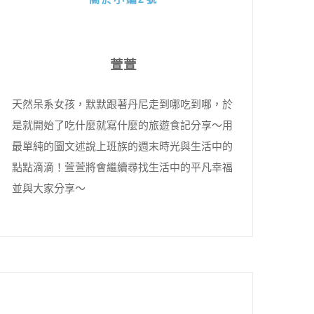
萱萱
天然呆系女孩，默默跟著丹尼走到哪吃到哪，於
是就開始了吃什麼就寫什麼的旅遊食記分享～用
最單純的圖文述說上班族的週末時光與生活中的
點點滴滴！萱萱將會繼續尋找生活中的平凡幸福
並與大家分享～