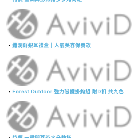
纖潤鮮銀耳禮盒｜人氣美容保養款
Forest Outdoor 強力磁鐵掛鉤組 附D扣 共九色
特價 一鍵開蓋茶水分離杯