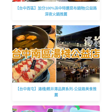
【台中西區】加分100%浜中特選昆布鍋物|公益路
深夜火鍋推薦
【台中南屯】湯棧|輕井澤品牌系列-公益路美食推
薦