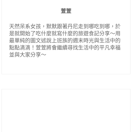
萱萱
天然呆系女孩，默默跟著丹尼走到哪吃到哪，於
是就開始了吃什麼就寫什麼的旅遊食記分享～用
最單純的圖文述說上班族的週末時光與生活中的
點點滴滴！萱萱將會繼續尋找生活中的平凡幸福
並與大家分享～