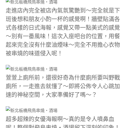
走進店內完全被店內氣氛驚艷到～完全就是下
班後想和朋友小酌一杯的感覺啊！牆壁貼滿各
式各樣的日式海報，感覺又帶一點美式的感覺
～別有一番風味！這次入座吧台的位置，用餐
起來完全沒有什麼油煙味～完全不用擔心衣物
被串燒的味道侵入呢！
萱萱上廁所前，還很好奇為什麼廁所要叫野戰
廁所，一走進去就懂了～即將公佈令人心跳加
速的神秘空間，大家準備好了嗎～？
超多超辣的女優海報啊～真的是令人噴鼻血
呢！整個對飛鳥串燒‧酒場留下深刻的印象！