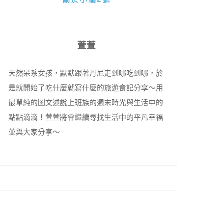
萱萱
天然呆系女孩，默默跟著丹尼走到哪吃到哪，於
是就開始了吃什麼就寫什麼的旅遊食記分享～用
最單純的圖文述說上班族的週末時光與生活中的
點點滴滴！萱萱將會繼續尋找生活中的平凡幸福
並與大家分享～