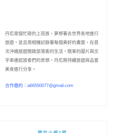
丹尼是個忙碌的上班族，夢想著去世界各地進行
旅遊，並且用相機記錄著每個美好的畫面，在首
次沖繩旅遊開啟部落客的生活，簡單的圖片與文
字串連起旅者們的思想，丹尼將持續旅遊與品嘗
美食進行分享。
合作邀約：a66550077@gmail.com
關於小編2號