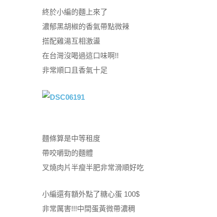
終於小編的麵上來了
濃郁黑胡椒的香氣帶點微辣
搭配雞湯互相激盪
在台灣沒喝過這口味啊!!
非常順口且香氣十足
麵條算是中等租度
帶咬嚼勁的麵體
叉燒肉片半瘦半肥非常滑順好吃
小編還有額外點了糖心蛋 100$
非常厲害!!!中間蛋黃微帶濃稠