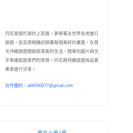
丹尼是個忙碌的上班族，夢想著去世界各地進行
旅遊，並且用相機記錄著每個美好的畫面，在首
次沖繩旅遊開啟部落客的生活，簡單的圖片與文
字串連起旅者們的思想，丹尼將持續旅遊與品嘗
美食進行分享。
合作邀約：a66550077@gmail.com
關於小編2號