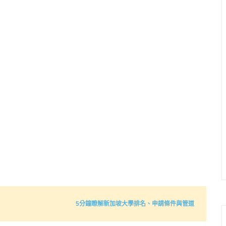
5‌分‌鐘‌瞭‌解‌新‌加‌坡‌大‌學‌排‌名‌、申‌請‌條‌件與‌管‌道