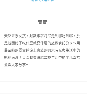
萱萱
天然呆系女孩，默默跟著丹尼走到哪吃到哪，於
是就開始了吃什麼就寫什麼的旅遊食記分享～用
最單純的圖文述說上班族的週末時光與生活中的
點點滴滴！萱萱將會繼續尋找生活中的平凡幸福
並與大家分享～