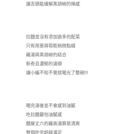
讓舌頭能緩解黑胡椒的辣感
拉麵並沒有添加過多的配菜
只有用蔥與筍乾稍微點綴
雞湯與黑胡椒的結合
新奇且濃郁的湯頭
讓小編不知不覺就喝光了整碗!!!
喝完湯後並不會感到油膩
吃拉麵最怕油膩感
麵屋丈六的雞高湯算是清爽
整個吃完超級滿足