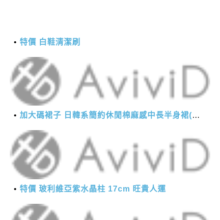
特價 白鞋清潔刷
加大碼裙子 日韓系簡約休閒棉麻感中長半身裙(M-2XL)【XMS54038】＊艾美時尚(現+預)
特價 玻利維亞紫水晶柱 17cm 旺貴人運