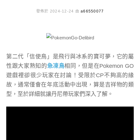
發佈於 2024-12-24 由
a66550077
第二代「信使鳥」是飛行與冰系的寶可夢，它的屬
性跟大家熟知的
急凍鳥
相同，但是在Pokemon GO
遊戲裡卻很少玩家在討論！受限於CP不夠高的緣
故，通常僅會在年底活動中出現，算是吉祥物的類
型，至於詳細就讓丹尼帶玩家們深入了解。