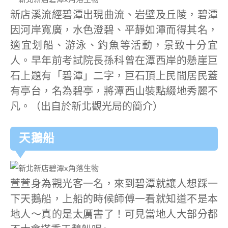
新店溪流經碧潭出現曲流、岩壁及丘陵，碧潭
因河岸寬廣，水色澄碧、平靜如潭而得其名，
適宜划船、游泳、釣魚等活動，景致十分宜
人。早年前考試院長孫科曾在潭西岸的懸崖巨
石上題有「碧潭」二字，巨石頂上民間居民蓋
有亭台，名為碧亭，將潭西山裝點綴地秀麗不
凡。（出自於新北觀光局的簡介）
天鵝船
萱萱身為觀光客一名，來到碧潭就讓人想踩一
下天鵝船，上船的時候師傅一看就知道不是本
地人～真的是太厲害了！可見當地人大部分都