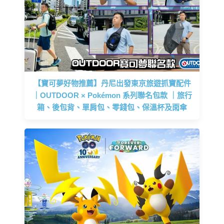
【寶可夢好物推薦】丹尼出發東京旅遊抓寶配件
｜OUTDOOR × Pokémon 系列聯名包款 ｜旅行
箱、後包背、單肩包、零錢包、保溫杯及雨傘