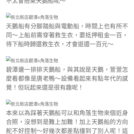
不太會搭乘天鵝船呢～
天鵝船有分腳踏船與電動船，時間上也有所不
同～上船前需穿著救生衣，要抵押租金一百，
待下船時歸還救生衣，才會退還一百元～
碧潭邊一排排天鵝船，與其說是天鵝，萱萱怎
麼看都像是唐老鴨～設備看起來有點年代的感
覺！但玩起來還是很有趣呢！
本來以為踩著天鵝船可以和角落生物來個近身
合照，沒想到是難上加難！加上天鵝船的方向
舵不好控制～好幾次都差點撞到了別人呢！這