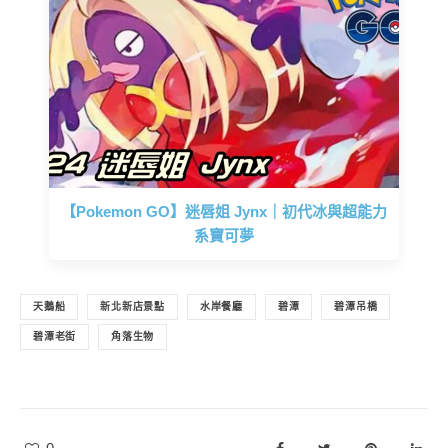
【Pokemon GO】迷唇姐 Jynx｜初代冰與超能力
系寶可夢
天鵝船
新北新店景點
水岸餐廳
碧潭
碧潭吊橋
碧潭老街
角落生物