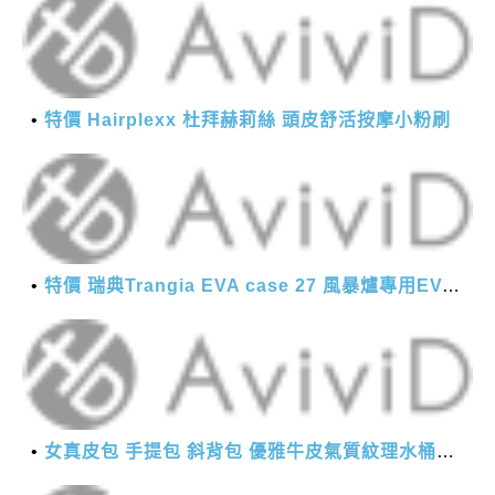
特價 Hairplexx 杜拜赫莉絲 頭皮舒活按摩小粉刷
特價 瑞典Trangia EVA case 27 風暴爐專用EVA 防護外盒(小)-黑
女真皮包 手提包 斜背包 優雅牛皮氣質紋理水桶包(2色)【XBO7950112】＊艾美時尚(現+預)