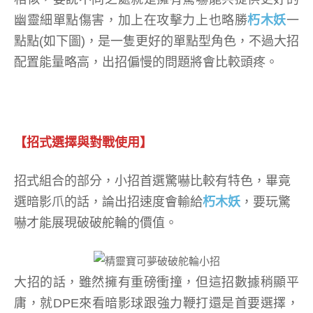
幽靈細單點傷害，加上在攻擊力上也略勝
朽木妖
一
點點(如下圖)，是一隻更好的單點型角色，不過大招
配置能量略高，出招偏慢的問題將會比較頭疼。
【招式選擇與對戰使用】
招式組合的部分，小招首選驚嚇比較有特色，畢竟
選暗影爪的話，論出招速度會輸給
朽木妖
，要玩驚
嚇才能展現破破舵輪的價值。
大招的話，雖然擁有重磅衝撞，但這招數據稍顯平
庸，就DPE來看暗影球跟強力鞭打還是首要選擇，