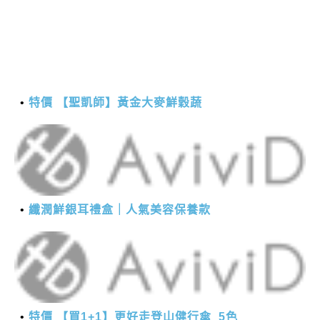
特價 【聖凱師】黃金大麥鮮穀蔬
纖潤鮮銀耳禮盒｜人氣美容保養款
特價 【買1+1】更好走登山健行傘_5色