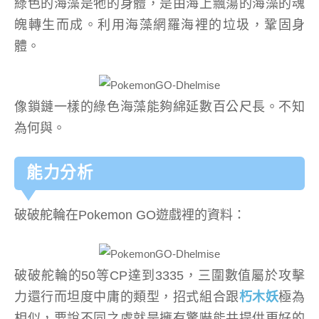
綠色的海藻是牠的身體，是由海上飄蕩的海藻的魂
魄轉生而成。利用海藻網羅海裡的垃圾，鞏固身
體。
像鎖鏈一樣的綠色海藻能夠綿延數百公尺長。不知
為何與。
能力分析
破破舵輪在Pokemon GO遊戲裡的資料：
破破舵輪的50等CP達到3335，三圍數值屬於攻擊
力還行而坦度中庸的類型，招式組合跟
朽木妖
極為
相似，要說不同之處就是擁有驚嚇能共提供更好的