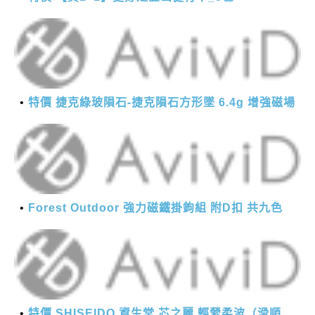
特價 捷克綠玻隕石-捷克隕石方形墜 6.4g 增強磁場
Forest Outdoor 強力磁鐵掛鉤組 附D扣 共九色
特價 SHISEIDO 資生堂 芯之麗 輕縈柔波（滑順潤澤）護髮乳 1000g