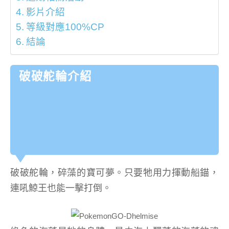
影片介紹
等級對應100%CP
結論
破破舵輪介紹
破破舵輪，碎藻的寶可夢。只要牠用力揮動船錨，
連吼鯨王也能一擊打倒。