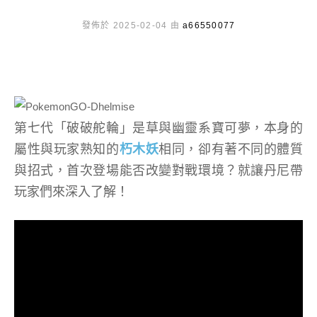
發佈於 2025-02-04 由
a66550077
第七代「破破舵輪」是草與幽靈系寶可夢，本身的
屬性與玩家熟知的
朽木妖
相同，卻有著不同的體質
與招式，首次登場能否改變對戰環境？就讓丹尼帶
玩家們來深入了解！