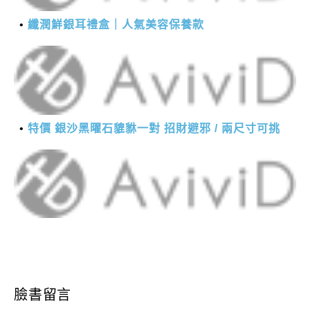
纖潤鮮銀耳禮盒｜人氣美容保養款
特價 銀沙黑曜石貔貅一對 招財避邪 / 兩尺寸可挑
臉書留言