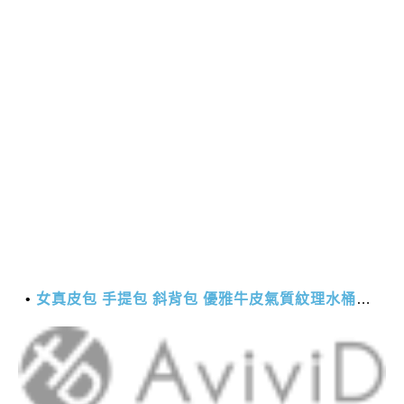
女真皮包 手提包 斜背包 優雅牛皮氣質紋理水桶包(2色)【XBO7950112】＊艾美時尚(現+預)