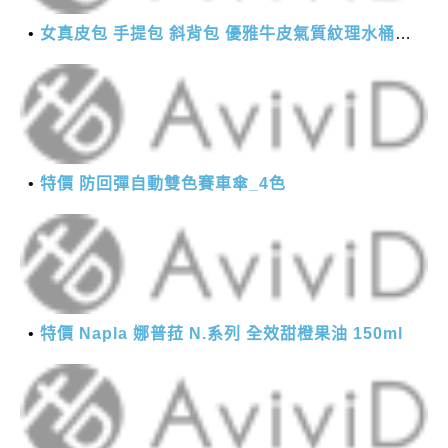
女真皮包 手提包 斜背包 優雅牛皮氣質紋理水桶包(2色)【XBO7950112】＊艾美時尚(現+預)
特價 防回彈自動雙色賽車傘_4色
特價 Napla 娜普菈 N.系列 全效甜橙果油 150ml