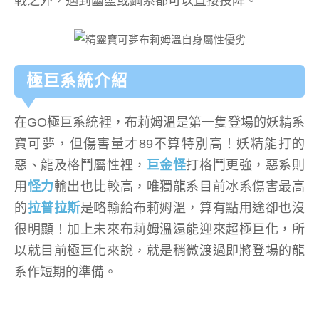
戰之外，遇到幽靈或鋼系都可以直接投降。
極巨系統介紹
在GO極巨系統裡，布莉姆溫是第一隻登場的妖精系
寶可夢，但傷害量才89不算特別高！妖精能打的
惡、龍及格鬥屬性裡，
巨金怪
打格鬥更強，惡系則
用
怪力
輸出也比較高，唯獨龍系目前冰系傷害最高
的
拉普拉斯
是略輸給布莉姆溫，算有點用途卻也沒
很明顯！加上未來布莉姆溫還能迎來超極巨化，所
以就目前極巨化來說，就是稍微渡過即將登場的龍
系作短期的準備。