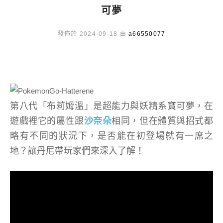
可夢
發佈於 2024-09-18 由
a66550077
第八代「布莉姆溫」是超能力與妖精系寶可夢，在
遊戲裡它的屬性跟
沙奈朵
相同，但在體質與招式都
略有不同的狀況下，是否能在初登場就有一席之
地？讓丹尼帶玩家們來深入了解！