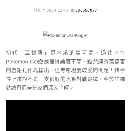
發佈於 2024-12-09 由
a66550077
初代「巨鉗蟹」是水系的寶可夢，過往它在
Pokemon GO遊戲裡討論度不高，雖然擁有高傷害
的蟹鉗錘作為輸出，但考慮坦度較脆的問題！綜合
性上來說不是一支很好的水系對戰選擇，至於詳細
就讓丹尼帶玩家們深入了解。