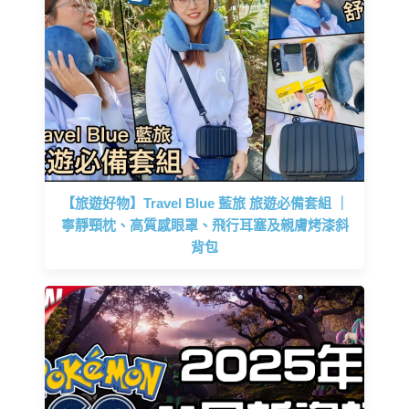
【旅遊好物】Travel Blue 藍旅 旅遊必備套組 ｜
寧靜頸枕、高質感眼罩、飛行耳塞及親膚烤漆斜
背包