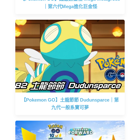
｜第六代Mega進化巨金怪
【Pokemon GO】土龍節節 Dudunsparce｜第
九代一般系寶可夢