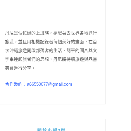
丹尼是個忙碌的上班族，夢想著去世界各地進行
旅遊，並且用相機記錄著每個美好的畫面，在首
次沖繩旅遊開啟部落客的生活，簡單的圖片與文
字串連起旅者們的思想，丹尼將持續旅遊與品嘗
美食進行分享。
合作邀約：a66550077@gmail.com
關於小編2號