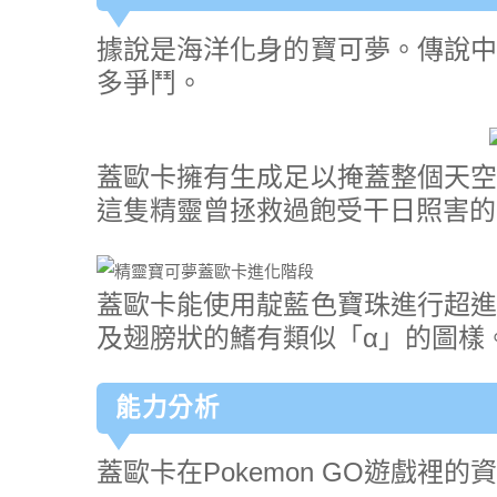
據說是海洋化身的寶可夢。傳說中
多爭鬥。
蓋歐卡擁有生成足以掩蓋整個天空
這隻精靈曾拯救過飽受干日照害的
蓋歐卡能使用靛藍色寶珠進行超進
及翅膀狀的鰭有類似「α」的圖樣。
能力分析
蓋歐卡在Pokemon GO遊戲裡的