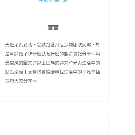
萱萱
天然呆系女孩，默默跟著丹尼走到哪吃到哪，於
是就開始了吃什麼就寫什麼的旅遊食記分享～用
最單純的圖文述說上班族的週末時光與生活中的
點點滴滴！萱萱將會繼續尋找生活中的平凡幸福
並與大家分享～