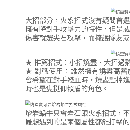
大招部分，火系招式沒有疑問首選
擁有降對手攻擊力的特性，但是威
傷害就選尖石攻擊，而掩護隊友或
★ 推薦招式：小招燒盡、大招過
★ 對戰使用：雖然擁有燒盡高蓄
會希望在對手殘血時，燒盡點掉進
時也是隻挺仰賴盾的角色。
熔岩蝸牛只會岩石跟火系招式，不
最想遇到的是兩個屬性都能打擊的