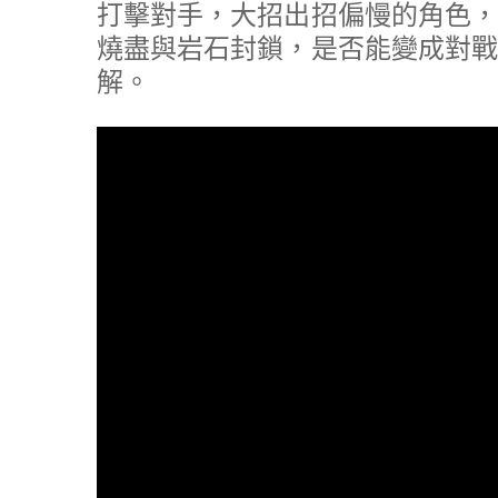
打擊對手，大招出招偏慢的角色，
燒盡與岩石封鎖，是否能變成對戰
解。