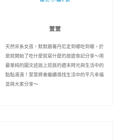
萱萱
天然呆系女孩，默默跟著丹尼走到哪吃到哪，於
是就開始了吃什麼就寫什麼的旅遊食記分享～用
最單純的圖文述說上班族的週末時光與生活中的
點點滴滴！萱萱將會繼續尋找生活中的平凡幸福
並與大家分享～