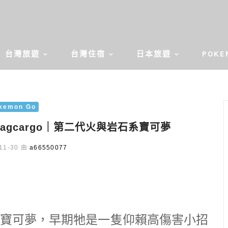
台灣旅遊
台灣住宿
日本旅遊
POKE
kemon Go
Magcargo｜第二代火與岩石系寶可夢
11-30 由
a66550077
寶可夢，早期牠是一隻仰賴高傷害小招