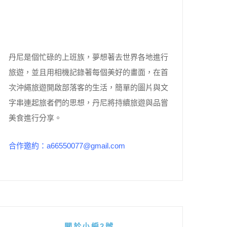
丹尼是個忙碌的上班族，夢想著去世界各地進行
旅遊，並且用相機記錄著每個美好的畫面，在首
次沖繩旅遊開啟部落客的生活，簡單的圖片與文
字串連起旅者們的思想，丹尼將持續旅遊與品嘗
美食進行分享。
合作邀約：a66550077@gmail.com
關於小編2號