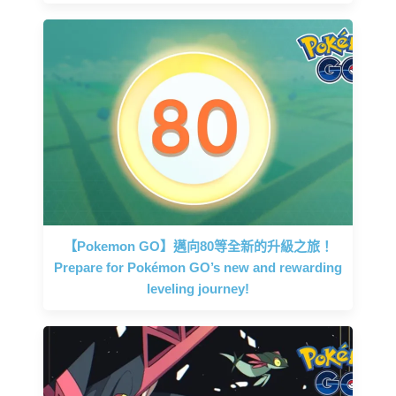
【Pokemon GO】邁向80等全新的升級之旅！
Prepare for Pokémon GO’s new and rewarding
leveling journey!