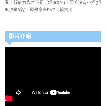
看，超能力傷害不足（坦度3名)、惡系沒有小招(坦
度也是3名)，還是拿去PVP比較實用。
影片介紹