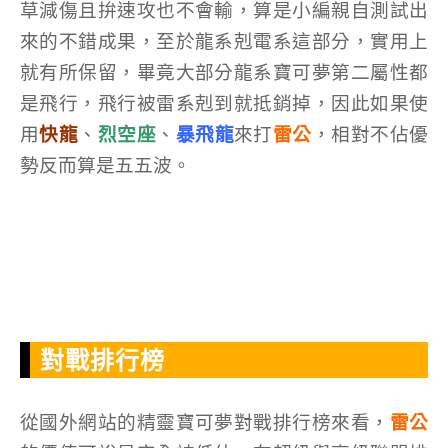
草減傷且拚速攻也不會輸，算是小編親自測試出
來的不錯成果，至於龍系剋電系這部分，實用上
就有所保留，畢竟大部分龍系寶可夢第二屬性都
是飛行，飛行被雷系剋到就抵銷掉，因此如果使
用
快龍
、
烈空座
、
暴飛龍
來打
雷公
，相對不佔優
勢反而算是五五波。
對戰排行榜
從國外網站的精靈寶可夢對戰排行榜來看，
雷公