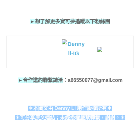
►想了解更多寶可夢追蹤以下粉絲團
►合作邀約聯繫請洽
：a66550077@gmail.com
＊本圖文由 Denny Li 創作版權所有＊
＊可分享原文連結；未經授權嚴禁轉載，謝謝。＊