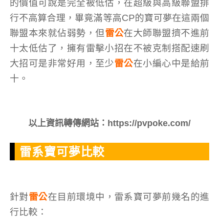
的價值可說是完全被低估，在超級與高級聯盟排
行不高算合理，畢竟滿等高CP的寶可夢在這兩個
聯盟本來就佔弱勢，但
雷公
在大師聯盟擠不進前
十太低估了，擁有雷擊小招在不被克制搭配速刷
大招可是非常好用，至少
雷公
在小編心中是給前
十。
以上資訊轉傳網站：https://pvpoke.com/
雷系寶可夢比較
針對
雷公
在目前環境中，雷系寶可夢前幾名的進
行比較：