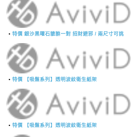
特價 銀沙黑曜石貔貅一對 招財避邪 / 兩尺寸可挑
特價 【吸盤系列】透明波紋衛生紙架
特價 【吸盤系列】透明波紋衛生紙架