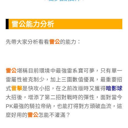
雷公能力分析
先帶大家分析看看
雷公
的能力：
雷公
堪稱目前環境中最強雷系寶可夢，只有單一
雷屬性被克制少，加上三圍數值優異，最重要招
式
雷擊
是快攻小招，在之前改版時又獲得
暗影球
大招後，增添了第二招對戰時的彈性，面對當今
PK最強的騎拉帝納，也能打得對方頭破血流，這
麼好用的
雷公
怎能不灌滿？