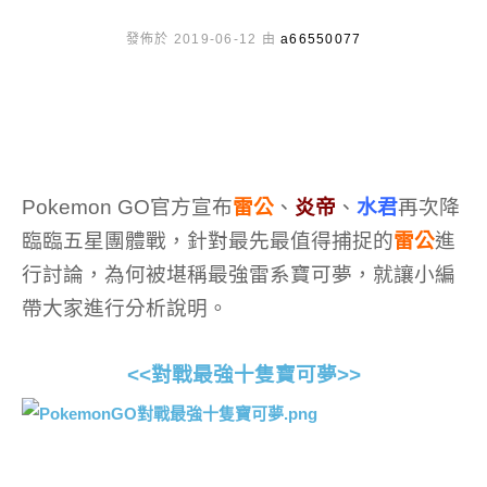
發佈於 2019-06-12 由
a66550077
Pokemon GO官方宣布
雷公
、
炎帝
、
水君
再次降
臨臨五星團體戰，針對最先最值得捕捉的
雷公
進
行討論，為何被堪稱最強雷系寶可夢，就讓小編
帶大家進行分析說明。
<<對戰最強十隻寶可夢>>