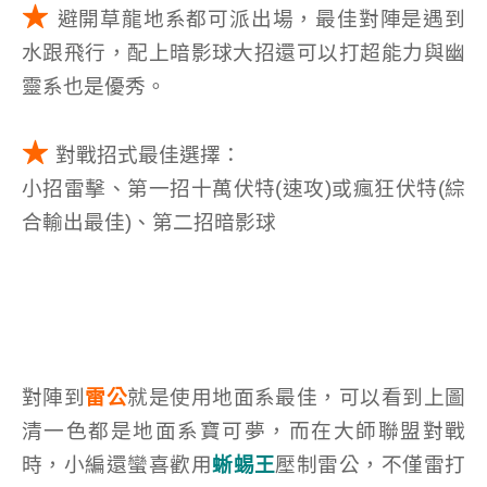
★
避開草龍地系都可派出場，最佳對陣是遇到
水跟飛行，配上暗影球大招還可以打超能力與幽
靈系也是優秀。
★
對戰招式最佳選擇：
小招雷擊、第一招十萬伏特(速攻)或瘋狂伏特(綜
合輸出最佳)、第二招暗影球
對陣到
雷公
就是使用地面系最佳，可以看到上圖
清一色都是地面系寶可夢，而在大師聯盟對戰
時，小編還蠻喜歡用
蜥蜴王
壓制雷公，不僅雷打