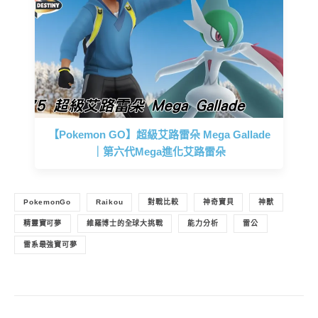
【Pokemon GO】超級艾路雷朵 Mega Gallade
｜第六代Mega進化艾路雷朵
PokemonGo
Raikou
對戰比較
神奇寶貝
神獸
精靈寶可夢
維羅博士的全球大挑戰
能力分析
雷公
雷系最強寶可夢