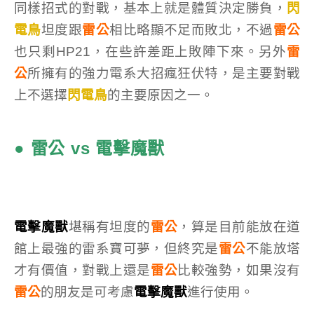
同樣招式的對戰，基本上就是體質決定勝負，
閃
電鳥
坦度跟
雷公
相比略顯不足而敗北，不過
雷公
也只剩HP21，在些許差距上敗陣下來。另外
雷
公
所擁有的強力電系大招瘋狂伏特，是主要對戰
上不選擇
閃電鳥
的主要原因之一。
● 雷公 vs 電擊魔獸
電擊魔獸
堪稱有坦度的
雷公
，算是目前能放在道
館上最強的雷系寶可夢，但終究是
雷公
不能放塔
才有價值，對戰上還是
雷公
比較強勢，如果沒有
雷公
的朋友是可考慮
電擊魔獸
進行使用。