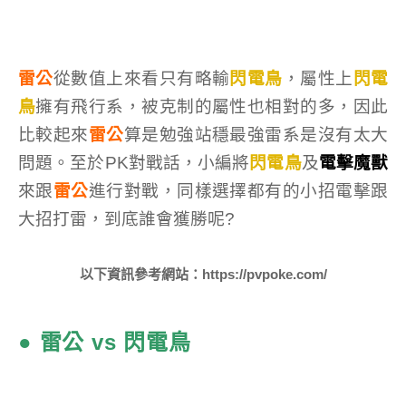
雷公
從數值上來看只有略輸
閃電鳥
，屬性上
閃電
鳥
擁有飛行系，被克制的屬性也相對的多，因此
比較起來
雷公
算是勉強站穩最強雷系是沒有太大
問題。至於PK對戰話，小編將
閃電鳥
及
電擊魔獸
來跟
雷公
進行對戰，同樣選擇都有的小招電擊跟
大招打雷，到底誰會獲勝呢?
以下資訊參考網站：https://pvpoke.com/
● 雷公 vs 閃電鳥