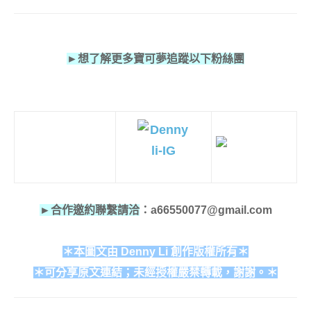
►想了解更多寶可夢追蹤以下粉絲團
►合作邀約聯繫請洽
：a66550077@gmail.com
＊本圖文由 Denny Li 創作版權所有＊
＊可分享原文連結；未經授權嚴禁轉載，謝謝。＊