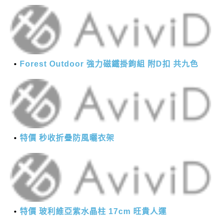
Forest Outdoor 強力磁鐵掛鉤組 附D扣 共九色
特價 秒收折疊防風曬衣架
特價 玻利維亞紫水晶柱 17cm 旺貴人運