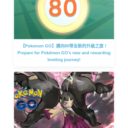
【Pokemon GO】邁向80等全新的升級之旅！
Prepare for Pokémon GO’s new and rewarding
leveling journey!