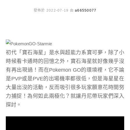
發佈於 2022-07-19 由
a66550077
初代「寶石海星」是水與超能力系寶可夢，除了小
時候看卡通時的回憶之外，寶石海星就好像幾乎沒
有再出現過！而在Pokemon GO的環境裡，它不論
是PVP或是PVE的出場機率都很低，但是海星星在
大量出沒的活動，反而吸引很多玩家願意花時間努
力捕捉！為何如此兩極化？就讓丹尼帶玩家們深入
探討。