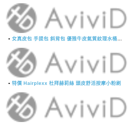
女真皮包 手提包 斜背包 優雅牛皮氣質紋理水桶包(2色)【XBO7950112】＊艾美時尚(現+預)
特價 Hairplexx 杜拜赫莉絲 頭皮舒活按摩小粉刷