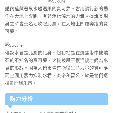
體內蘊藏著泉水般溫柔的寶可夢。會用滑行般的動
作在大地上奔跑，有著淨化濁水的力量。據說其現
身之時會莫名地吹起北風，在大地上四處奔跑的寶
可夢。
傳說水君是北風的化身。起初牠是在燒焦塔中被燒
死的不知名的寶可夢，之後被鳳王復活後才變為水
君的形態。因為人們畏懼有操縱生命力量的寶可夢
而企圖用暴力抑制水君，炎帝和雷公，於是牠們選
擇離開緣朱市。
能力分析