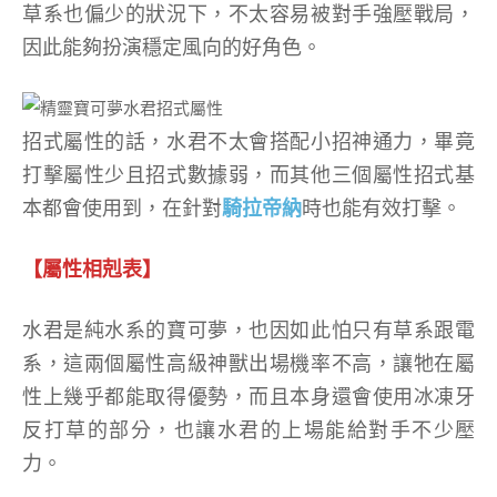
草系也偏少的狀況下，不太容易被對手強壓戰局，
因此能夠扮演穩定風向的好角色。
招式屬性的話，水君不太會搭配小招神通力，畢竟
打擊屬性少且招式數據弱，而其他三個屬性招式基
本都會使用到，在針對
騎拉帝納
時也能有效打擊。
【屬性相剋表】
水君是純水系的寶可夢，也因如此怕只有草系跟電
系，這兩個屬性高級神獸出場機率不高，讓牠在屬
性上幾乎都能取得優勢，而且本身還會使用冰凍牙
反打草的部分，也讓水君的上場能給對手不少壓
力。