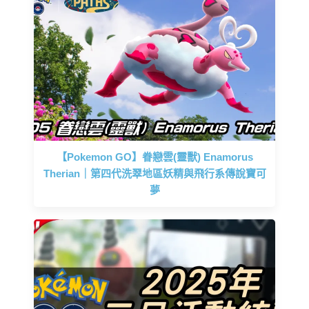
【Pokemon GO】眷戀雲(靈獸) Enamorus
Therian｜第四代洗翠地區妖精與飛行系傳說寶可
夢