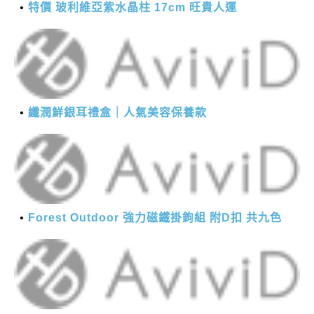
特價 玻利維亞紫水晶柱 17cm 旺貴人運
纖潤鮮銀耳禮盒｜人氣美容保養款
Forest Outdoor 強力磁鐵掛鉤組 附D扣 共九色