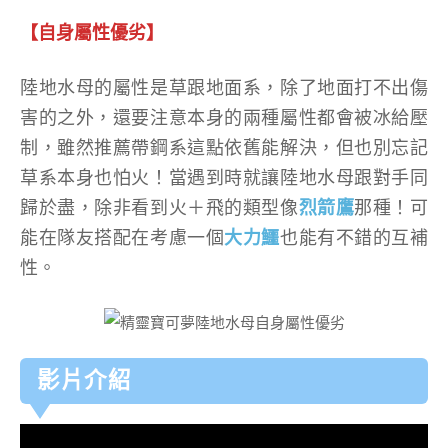
【自身屬性優劣】
陸地水母的屬性是草跟地面系，除了地面打不出傷
害的之外，還要注意本身的兩種屬性都會被冰給壓
制，雖然推薦帶鋼系這點依舊能解決，但也別忘記
草系本身也怕火！當遇到時就讓陸地水母跟對手同
歸於盡，除非看到火＋飛的類型像
烈箭鷹
那種！可
能在隊友搭配在考慮一個
大力鱷
也能有不錯的互補
性。
影片介紹