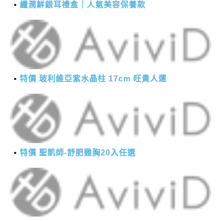
纖潤鮮銀耳禮盒｜人氣美容保養款
特價 玻利維亞紫水晶柱 17cm 旺貴人運
特價 聖凱師-舒肥雞胸20入任選