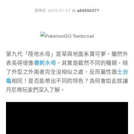
發佈於 2025-07-17 由
a66550077
第九代「陸地水母」是草與地面系寶可夢，雖然外
表長得很像
毒刺水母
，其實是截然不同的種類，除
了外型之外兩者完全沒相似之處，反而屬性跟
土台
龜
相同！是否能帶出不同的特色？為何會如此就讓
丹尼帶玩家們深入了解。