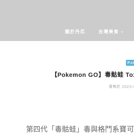
關於丹尼
台灣美食
Po
【Pokemon GO】毒骷蛙 T
發佈於 2020-
第四代「毒骷蛙」毒與格鬥系寶可夢