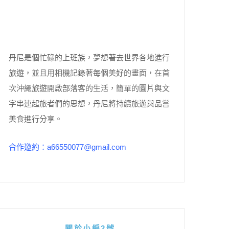
丹尼是個忙碌的上班族，夢想著去世界各地進行
旅遊，並且用相機記錄著每個美好的畫面，在首
次沖繩旅遊開啟部落客的生活，簡單的圖片與文
字串連起旅者們的思想，丹尼將持續旅遊與品嘗
美食進行分享。
合作邀約：a66550077@gmail.com
關於小編2號