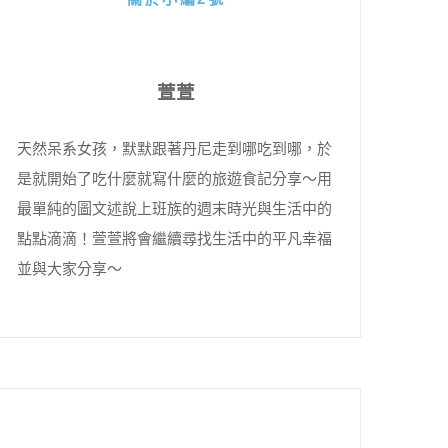
萱萱
天然呆系女孩，默默跟著丹尼走到哪吃到哪，於
是就開始了吃什麼就寫什麼的旅遊食記分享～用
最單純的圖文述說上班族的週末時光與生活中的
點點滴滴！萱萱將會繼續尋找生活中的平凡幸福
並與大家分享～