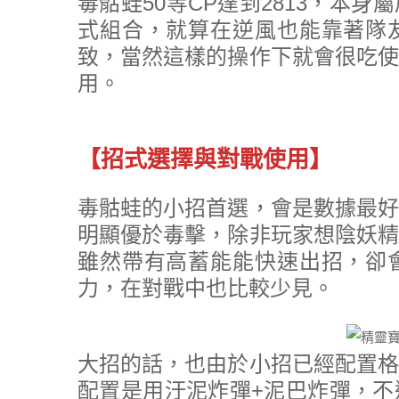
毒骷蛙50等CP達到2813，本
式組合，就算在逆風也能靠著隊
致，當然這樣的操作下就會很吃使
用。
【招式選擇與對戰使用】
毒骷蛙的小招首選，會是數據最好
明顯優於毒擊，除非玩家想陰妖精
雖然帶有高蓄能能快速出招，卻
力，在對戰中也比較少見。
大招的話，也由於小招已經配置格
配置是用汙泥炸彈+泥巴炸彈，不