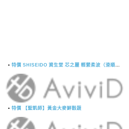
特價 SHISEIDO 資生堂 芯之麗 輕縈柔波（滑順潤澤）護髮乳 1000g
特價 【聖凱師】黃金大麥鮮穀蔬