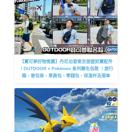
【寶可夢好物推薦】丹尼出發東京旅遊抓寶配件
｜OUTDOOR × Pokémon 系列聯名包款 ｜旅行
箱、後包背、單肩包、零錢包、保溫杯及雨傘