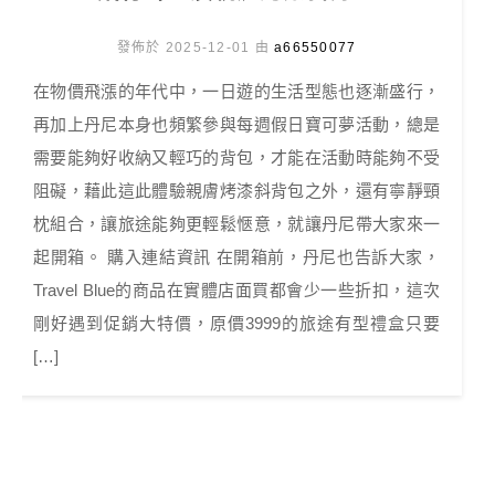
發佈於 2025-12-01 由
a66550077
在物價飛漲的年代中，一日遊的生活型態也逐漸盛行，
再加上丹尼本身也頻繁參與每週假日寶可夢活動，總是
需要能夠好收納又輕巧的背包，才能在活動時能夠不受
阻礙，藉此這此體驗親膚烤漆斜背包之外，還有寧靜頸
枕組合，讓旅途能夠更輕鬆愜意，就讓丹尼帶大家來一
起開箱。 購入連結資訊 在開箱前，丹尼也告訴大家，
Travel Blue的商品在實體店面買都會少一些折扣，這次
剛好遇到促銷大特價，原價3999的旅途有型禮盒只要
[…]