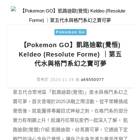
Pokemon Go
【Pokemon GO】凱路迪歐(覺悟)
Keldeo (Resolute Forme) ｜第五
代水與格鬥系幻之寶可夢
發佈於 2025-11-24 由
a66550077
第五代合眾地區「凱路迪歐(覺悟)」是水與格鬥系幻之
寶可夢，首次登場於2025決戰之際活動，從平常轉換成
覺悟後，就能獲得專屬招式神秘之劍，在格鬥系的部分
實力有明顯上升！就讓丹尼帶玩家們一起深入了解。 凱
路迪歐(覺醒)介紹 凱路迪歐，幼馬寶可夢，它通過下定
戰鬥的決心令自己覺悟，讓自己全身充滿力量並改變了