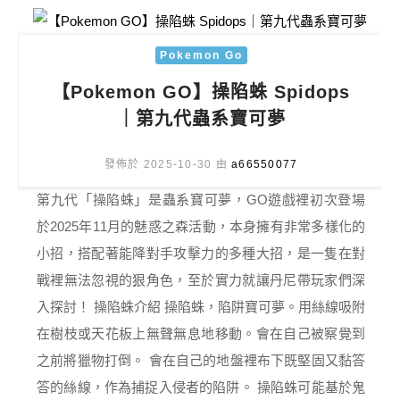
Pokemon Go
【Pokemon GO】操陷蛛 Spidops
｜第九代蟲系寶可夢
發佈於 2025-10-30 由
a66550077
第九代「操陷蛛」是蟲系寶可夢，GO遊戲裡初次登場
於2025年11月的魅惑之森活動，本身擁有非常多樣化的
小招，搭配著能降對手攻擊力的多種大招，是一隻在對
戰裡無法忽視的狠角色，至於實力就讓丹尼帶玩家們深
入探討！ 操陷蛛介紹 操陷蛛，陷阱寶可夢。用絲線吸附
在樹枝或天花板上無聲無息地移動。會在自己被察覺到
之前將獵物打倒。 會在自己的地盤裡布下既堅固又黏答
答的絲線，作為捕捉入侵者的陷阱。 操陷蛛可能基於鬼