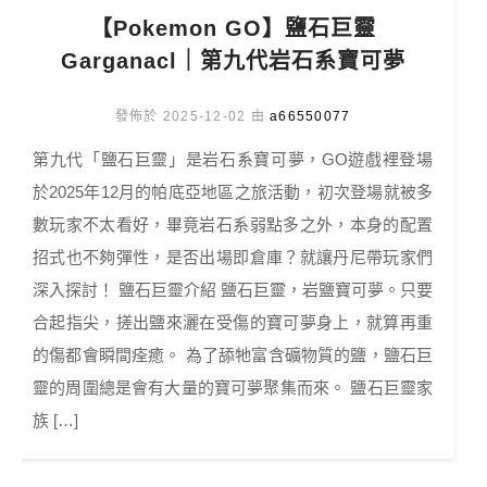
【Pokemon GO】鹽石巨靈
Garganacl｜第九代岩石系寶可夢
發佈於 2025-12-02 由
a66550077
第九代「鹽石巨靈」是岩石系寶可夢，GO遊戲裡登場
於2025年12月的帕底亞地區之旅活動，初次登場就被多
數玩家不太看好，畢竟岩石系弱點多之外，本身的配置
招式也不夠彈性，是否出場即倉庫？就讓丹尼帶玩家們
深入探討！ 鹽石巨靈介紹 鹽石巨靈，岩鹽寶可夢。只要
合起指尖，搓出鹽來灑在受傷的寶可夢身上，就算再重
的傷都會瞬間痊癒。 為了舔牠富含礦物質的鹽，鹽石巨
靈的周圍總是會有大量的寶可夢聚集而來。 鹽石巨靈家
族 […]