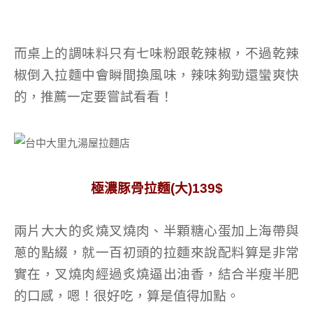
而桌上的調味料只有七味粉跟乾辣椒，不過乾辣
椒倒入拉麵中會瞬間換風味，辣味夠勁還蠻爽快
的，推薦一定要嘗試看看！
極濃豚骨拉麵(大)139$
兩片大大的炙燒叉燒肉、半顆糖心蛋加上海帶與
蔥的點綴，就一百初頭的拉麵來說配料算是非常
實在，叉燒肉經過炙燒逼出油香，結合半瘦半肥
的口感，嗯！很好吃，算是值得加點。