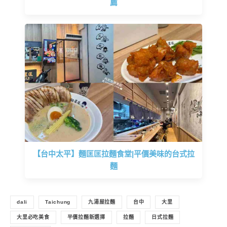
薦
【台中太平】麵匡匡拉麵食堂|平價美味的台式拉
麵
dali
Taichung
九湯屋拉麵
台中
大里
大里必吃美食
平價拉麵新選擇
拉麵
日式拉麵