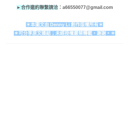
►合作邀約聯繫請洽
：a66550077@gmail.com
＊本圖文由 Denny Li 創作版權所有＊
＊可分享原文連結；未經授權嚴禁轉載，謝謝。＊