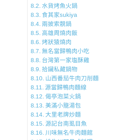
水貨烤魚火鍋
食其家sukiya
兩披索靚鍋
高雄周燒肉飯
烤狀猿燒肉
無名當歸鴨肉小吃
台灣第一家塩酥雞
拾鑶私藏鍋物
山西番茄牛肉刀削麵
源當歸鴨肉麵線
偈亭泡菜火鍋
美滿小籠湯包
大里老牌炒麵
源記台南虱目魚
川味無名牛肉麵館