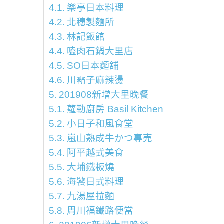
樂亭日本料理
北穗製麵所
林記飯館
嗑肉石鍋大里店
SO日本麵舖
川霸子麻辣燙
201908新增大里晚餐
蘿勒廚房 Basil Kitchen
小日子和風食堂
嵐山熟成牛かつ專売
阿平越式美食
大埔鐵板燒
海饕日式料理
九湯屋拉麵
周川福鐵路便當