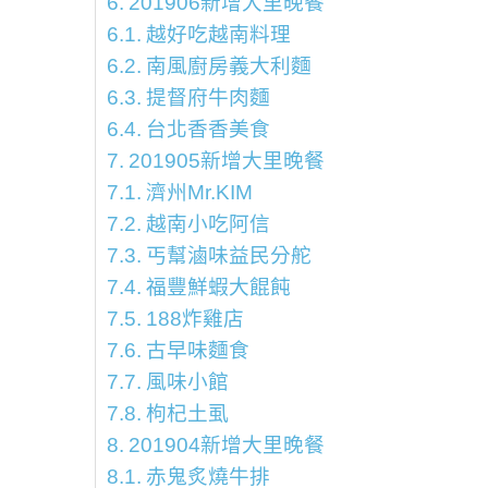
201906新增大里晚餐
越好吃越南料理
南風廚房義大利麵
提督府牛肉麵
台北香香美食
201905新增大里晚餐
濟州Mr.KIM
越南小吃阿信
丐幫滷味益民分舵
福豐鮮蝦大餛飩
188炸雞店
古早味麵食
風味小館
枸杞土虱
201904新增大里晚餐
赤鬼炙燒牛排