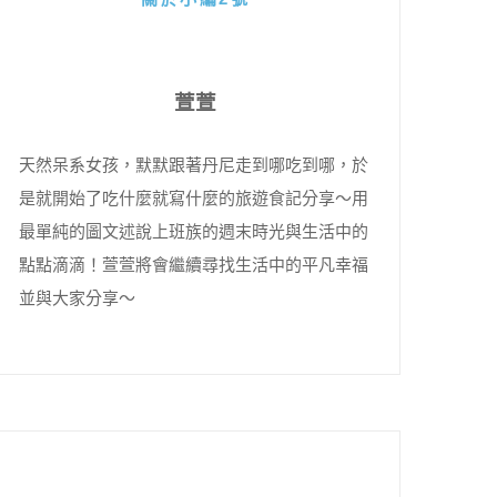
萱萱
天然呆系女孩，默默跟著丹尼走到哪吃到哪，於
是就開始了吃什麼就寫什麼的旅遊食記分享～用
最單純的圖文述說上班族的週末時光與生活中的
點點滴滴！萱萱將會繼續尋找生活中的平凡幸福
並與大家分享～