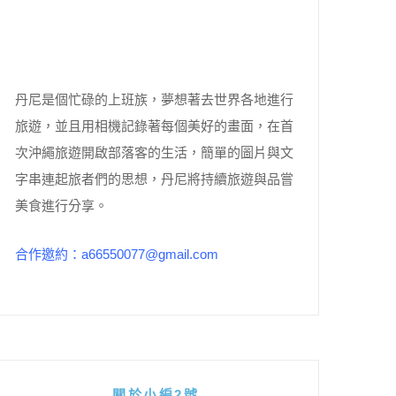
丹尼是個忙碌的上班族，夢想著去世界各地進行
旅遊，並且用相機記錄著每個美好的畫面，在首
次沖繩旅遊開啟部落客的生活，簡單的圖片與文
字串連起旅者們的思想，丹尼將持續旅遊與品嘗
美食進行分享。
合作邀約：a66550077@gmail.com
關於小編2號