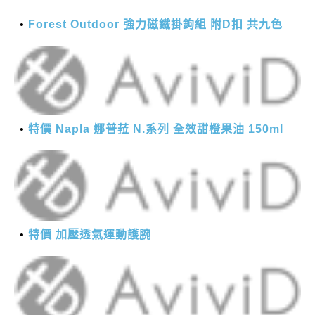
Forest Outdoor 強力磁鐵掛鉤組 附D扣 共九色
特價 Napla 娜普菈 N.系列 全效甜橙果油 150ml
特價 加壓透氣運動護腕