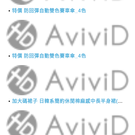
特價 防回彈自動雙色賽車傘_4色
特價 防回彈自動雙色賽車傘_4色
加大碼裙子 日韓系簡約休閒棉麻感中長半身裙(M-2XL)【XMS54038】＊艾美時尚(現+預)