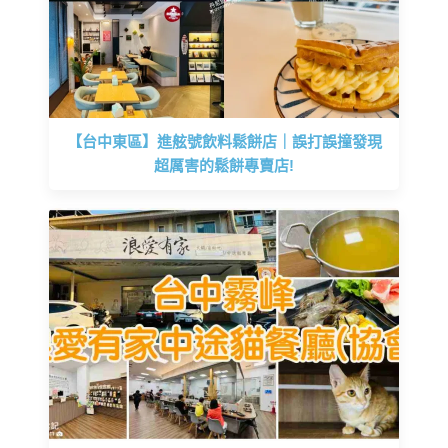
【台中東區】進舷號飲料鬆餅店｜誤打誤撞發現
超厲害的鬆餅專賣店!